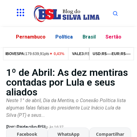
Pernambuco
Política
Brasil
Sertão
IBOVESPA:
179.639,91pts
▼ 0,43%
VALE3:
R$
76,99
USD:
▼ 2,49%
R$
--
--
EUR:
ITUB4:
R$
--
R$
--
42
1º de Abril: As dez mentiras
contadas por Lula e seus
aliados
Neste 1° de abril, Dia da Mentira, o Conexão Política lista
algumas falas falsas do presidente Luiz Inácio Lula da
Silva (PT) e seus...
Por:
Redação BSL
07/02/2026
Atualizado às 16:37
Facebook
WhatsApp
Compartilhar