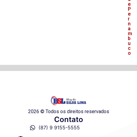
e
P
e
r
n
a
m
b
u
c
o
2026 © Todos os direitos reservados
Contato
(87) 9 9155-5555