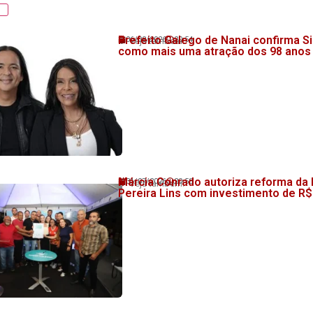
Prefeito Galego de Nanai confirma Si
06/08/2026
20:54
💬 Veja também!
como mais uma atração dos 98 anos
Márcia Conrado autoriza reforma da
31/07/2026
20:58
💬 Veja também!
Pereira Lins com investimento de R$