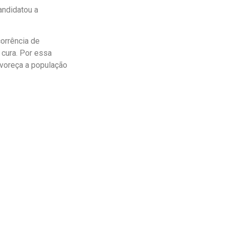
andidatou a
corrência de
 cura. Por essa
avoreça a população