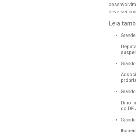
desenvolvime
deve ser con
Leia tam
Grande
Deputa
suspei
Grande
Associ
própri
Grande
Dino i
do DF 
Grande
Ibanei