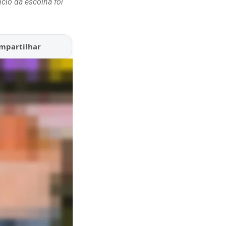
ncio da escolha foi
mpartilhar