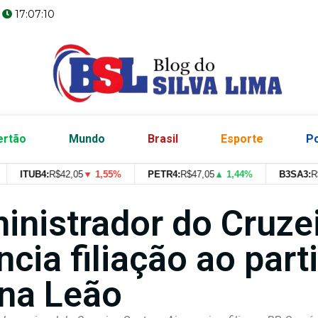
6
17:07:11
ertão
Mundo
Brasil
Esporte
Po
ITUB4:
R$
42,05
▼ 1,55%
PETR4:
R$
47,05
▲ 1,44%
B3SA3:
R$
--
--
inistrador do Cruze
cia filiação ao part
ina Leão