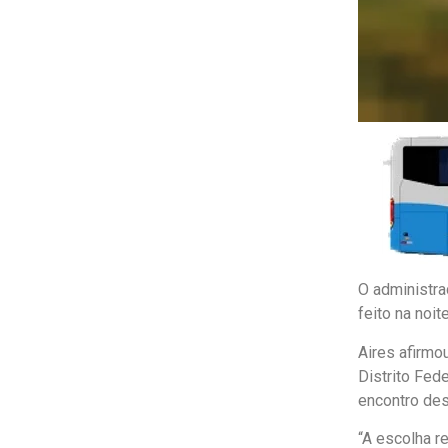
O administrad
feito na noit
Aires afirmo
Distrito Fed
encontro dest
“A escolha r