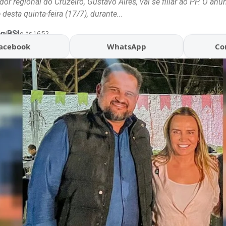
or regional do Cruzeiro, Gustavo Aires, vai se filiar ao PP. O anú
 desta quinta-feira (17/7), durante...
o BSL
ualizado às 16:52
acebook
WhatsApp
Co