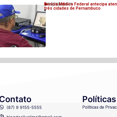
Perícia Médica Federal antecipa at
31/07/2026
20:34
💬 Veja também!
três cidades de Pernambuco
Contato
Políticas
(87) 9 9155-5555
Políticas de Priva
blogdosilvalima@gmail.com