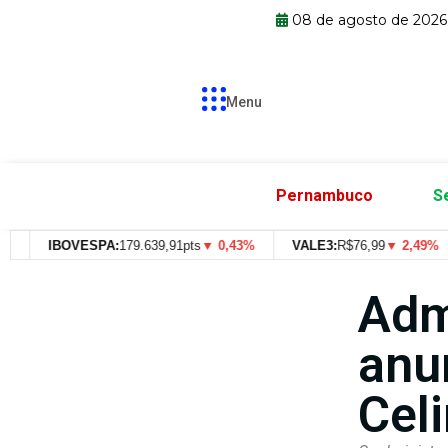
08 de agosto de 202
Menu
Pernambuco
S
IBOVESPA:
179.639,91pts
▼ 0,43%
VALE3:
R$
76,99
▼ 2,49%
Adm
anun
Cel