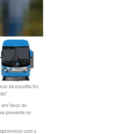
ncio da escolha foi
ção”.
o em favor do
eve presente no
 compromisso com o