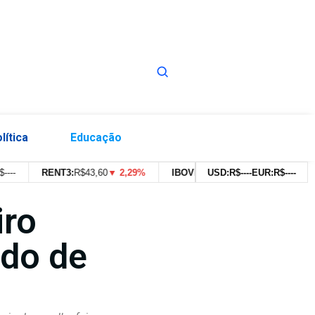
lítica
Educação
RENT3:
R$
43,60
▼ 2,29%
IBOVESPA:
179.639,91pts
USD:
R$
--
--
EUR:
▼ 0,43%
R$
--
--
iro
ido de