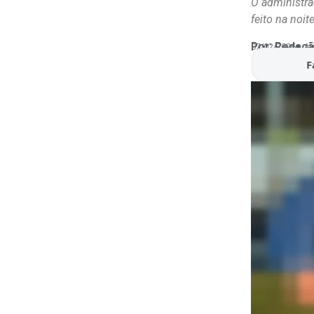
O administrad
feito na noite
Por:
Redaçã
07/02/2026
At
F