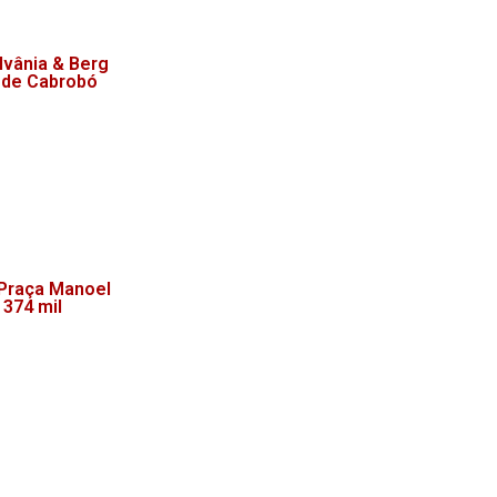
lvânia & Berg
 de Cabrobó
 Praça Manoel
 374 mil