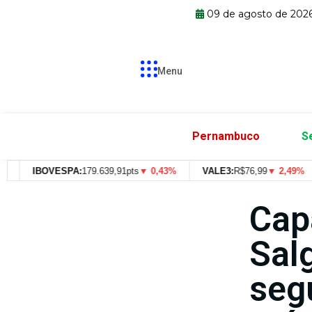
09 de agosto de 202
Menu
Pernambuco
S
IBOVESPA:
179.639,91pts
▼ 0,43%
VALE3:
R$
76,99
▼ 2,49%
Cap
Sal
seg