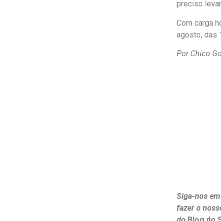
preciso leva
Com carga hor
agosto, das 
Por Chico G
Siga-nos em
fazer o noss
do
Blog do 