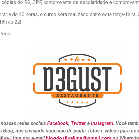
r cópias do RG, CPF, comprovante de escolaridade e comprovant
ária de 40 horas, o curso será realizado entre esta terça-feira, 
18h às 22h.
omes
 nossas redes sociais
Facebook
,
Twitter
e
Instagram
. Você tamb
o Blog, nos enviando sugestão de pauta, fotos e vídeos para no
Silva Lima
por e-mail
blogdosilvalima@gmail.com
ou WhatsAp