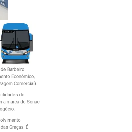
 de Barbeiro
imento Econômico,
izagem Comercial).
bilidades de
om a marca do Senac
negócio.
volvimento
 das Graças. É