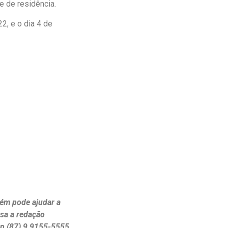
e de residência.
22, e o dia 4 de
ém pode ajudar a
ssa a redação
p (87) 9 9155-5555.