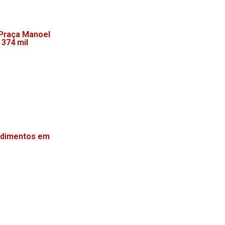
 Praça Manoel
 374 mil
endimentos em