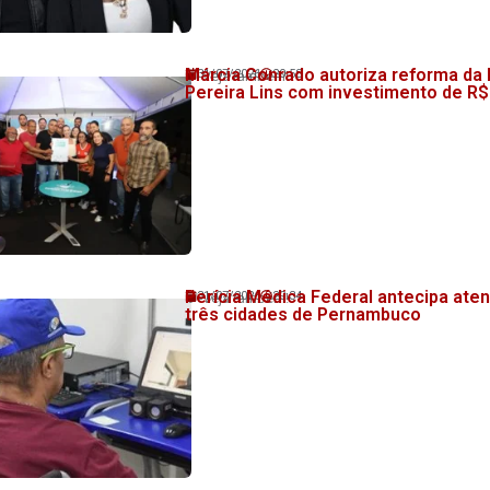
Márcia Conrado autoriza reforma da
31/07/2026
20:58
💬 Veja também!
Pereira Lins com investimento de R$
Perícia Médica Federal antecipa at
31/07/2026
20:34
💬 Veja também!
três cidades de Pernambuco