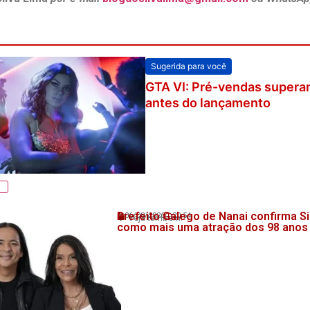
Sugerida para você
GTA VI: Pré-vendas supera
antes do lançamento
Prefeito Galego de Nanai confirma Si
06/08/2026
20:54
💬 Veja também!
como mais uma atração dos 98 anos