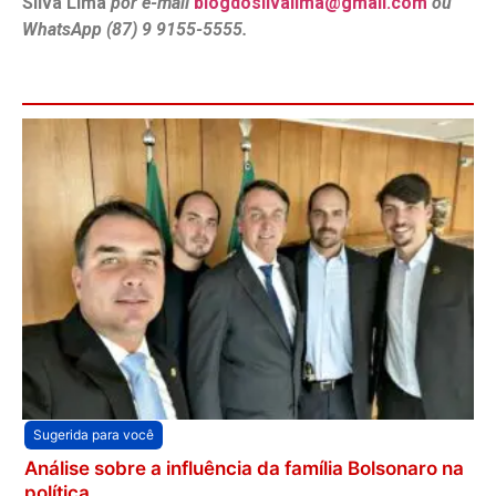
Silva Lima
por e-mail
blogdosilvalima@gmail.com
ou
WhatsApp (87) 9 9155-5555.
Sugerida para você
Análise sobre a influência da família Bolsonaro na
política