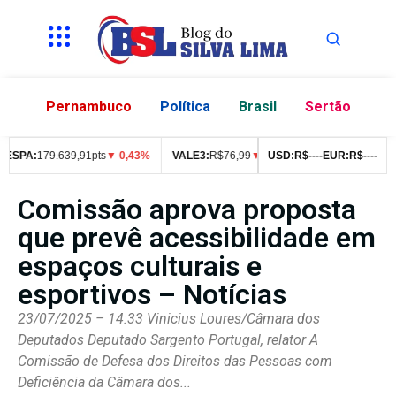
Pernambuco
Política
Brasil
Sertão
PA:
179.639,91pts
▼ 0,43%
VALE3:
R$
76,99
▼ 2,49%
USD:
R$
ITUB4:
--
--
EUR:
R$
42,05
R$
--
--
▼ 1
Comissão aprova proposta
que prevê acessibilidade em
espaços culturais e
esportivos – Notícias
23/07/2025 – 14:33 Vinicius Loures/Câmara dos
Deputados Deputado Sargento Portugal, relator A
Comissão de Defesa dos Direitos das Pessoas com
Deficiência da Câmara dos...