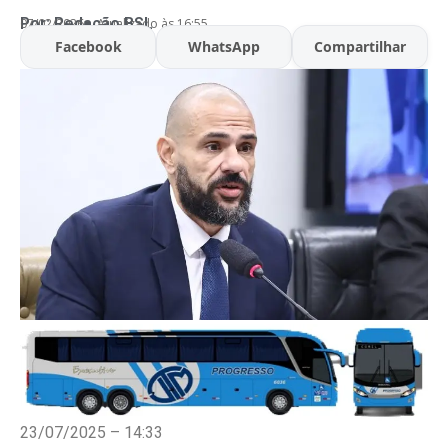
Por:
Redação BSL
07/02/2026
Atualizado às 16:55
Facebook
WhatsApp
Compartilhar
23/07/2025 – 14:33