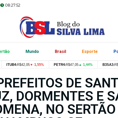
08:27:53
ertão
Mundo
Brasil
Esporte
Po
ITUB4:
R$
42,05
▼ 1,55%
PETR4:
R$
47,05
▲ 1,44%
B3SA3:
R$
--
--
PREFEITOS DE SAN
Z, DORMENTES E 
OMENA, NO SERTÃO