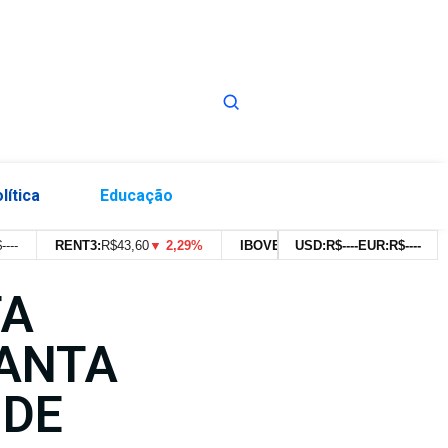
lítica
Educação
RENT3:
R$
43,60
▼ 2,29%
IBOVESPA:
179.639,91pts
USD:
R$
--
--
EUR:
▼ 0,43%
R$
--
--
TA
SANTA
 DE