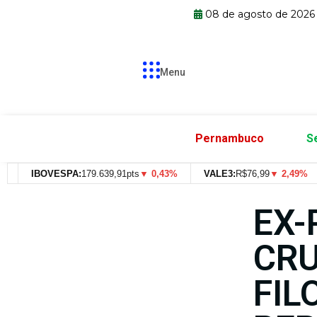
08 de agosto de 2026
Menu
Pernambuco
S
IBOVESPA:
179.639,91pts
▼ 0,43%
VALE3:
R$
76,99
▼ 2,49%
EX-
CRU
FIL