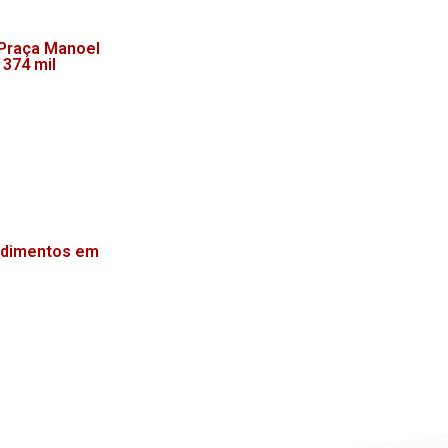
 Praça Manoel
 374 mil
endimentos em