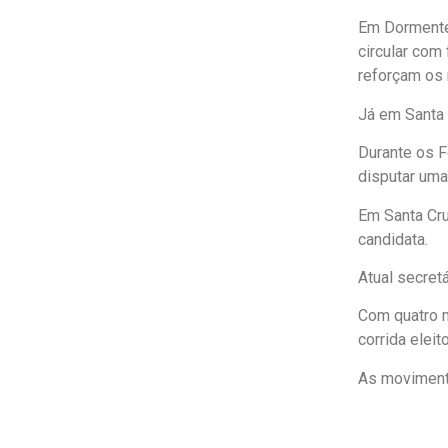
Em Dormentes
circular com
reforçam os 
Já em Santa 
Durante os F
disputar uma
Em Santa Cru
candidata.
Atual secret
Com quatro m
corrida eleito
As movimenta