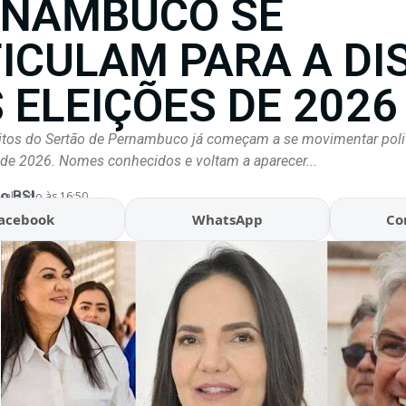
RNAMBUCO SE
ICULAM PARA A DI
 ELEIÇÕES DE 2026
eitos do Sertão de Pernambuco já começam a se movimentar poli
 de 2026. Nomes conhecidos e voltam a aparecer...
o BSL
ualizado às 16:50
acebook
WhatsApp
Co