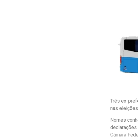
Três ex-pref
nas eleições
Nomes conhec
declarações 
Câmara Feder