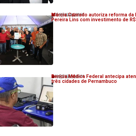
Márcia Conrado autoriza reforma da
31/07/2026
20:58
💬 Veja também!
Pereira Lins com investimento de R$
Perícia Médica Federal antecipa at
31/07/2026
20:34
💬 Veja também!
três cidades de Pernambuco