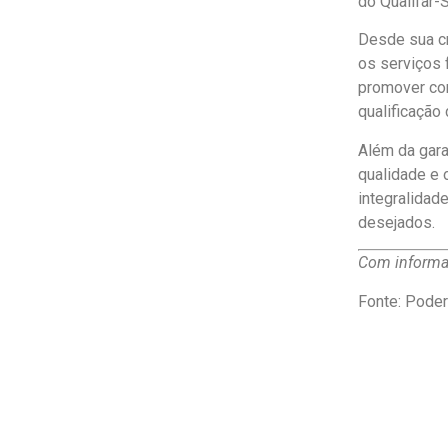
do Qualifar-
Desde sua cr
os serviços 
promover con
qualificação
Além da gara
qualidade e o
integralidad
desejados.
Com informaç
Fonte: Pode