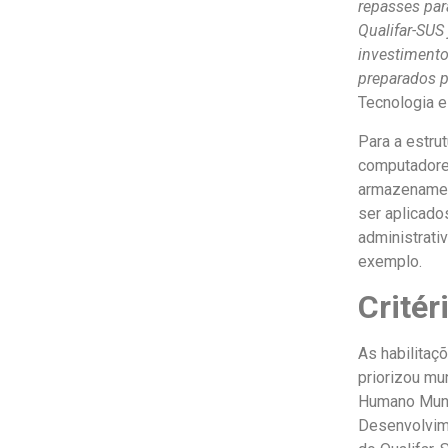
repasses par
Qualifar-SUS
investimento
preparados p
Tecnologia e
Para a estru
computadores
armazenamen
ser aplicado
administrati
exemplo.
Critér
As habilitaç
priorizou mu
Humano Munic
Desenvolvime