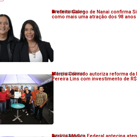
Prefeito Galego de Nanai confirma Si
06/08/2026
20:54
💬 Veja também!
como mais uma atração dos 98 anos
Márcia Conrado autoriza reforma da
31/07/2026
20:58
💬 Veja também!
Pereira Lins com investimento de R$
Perícia Médica Federal antecipa at
31/07/2026
20:34
💬 Veja também!