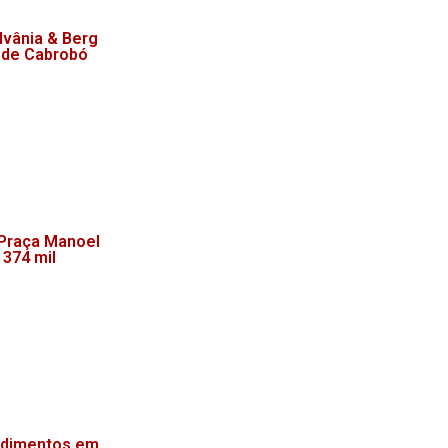
lvânia & Berg
 de Cabrobó
 Praça Manoel
 374 mil
endimentos em