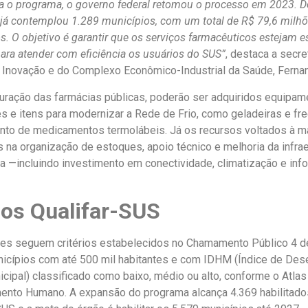
a o programa, o governo federal retomou o processo em 2023. D
 já contemplou 1.289 municípios, com um total de R$ 79,6 milh
s. O objetivo é garantir que os serviços farmacêuticos estejam e
ara atender com eficiência os usuários do SUS”
, destaca a secre
 Inovação e do Complexo Econômico-Industrial da Saúde, Ferna
turação das farmácias públicas, poderão ser adquiridos equipame
 e itens para modernizar a Rede de Frio, como geladeiras e fre
to de medicamentos termolábeis. Já os recursos voltados à 
s na organização de estoques, apoio técnico e melhoria da infrae
va —incluindo investimento em conectividade, climatização e inf
ios Qualifar-SUS
ões seguem critérios estabelecidos no Chamamento Público 4 d
nicípios com até 500 mil habitantes e com IDHM (Índice de De
ipal) classificado como baixo, médio ou alto, conforme o Atlas
nto Humano. A expansão do programa alcança 4.369 habilitados