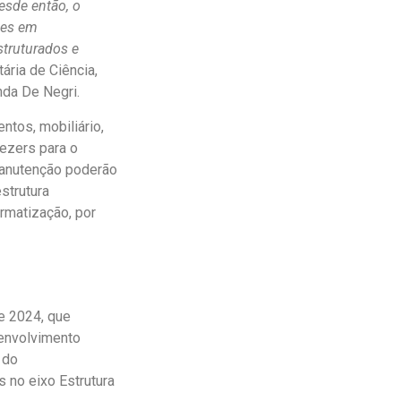
esde então, o
ões em
struturados e
tária de Ciência,
nda De Negri.
ntos, mobiliário,
ezers para o
manutenção poderão
strutura
ormatização, por
e 2024, que
senvolvimento
 do
 no eixo Estrutura