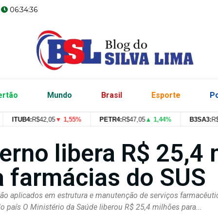
06:34:37
ertão
Mundo
Brasil
Esporte
Po
ITUB4:
R$
42,05
▼ 1,55%
PETR4:
R$
47,05
▲ 1,44%
B3SA3:
R$
--
--
erno libera R$ 25,4 
a farmácias do SUS
ão aplicados em estrutura e manutenção de serviços farmacêut
o país O Ministério da Saúde liberou R$ 25,4 milhões para...