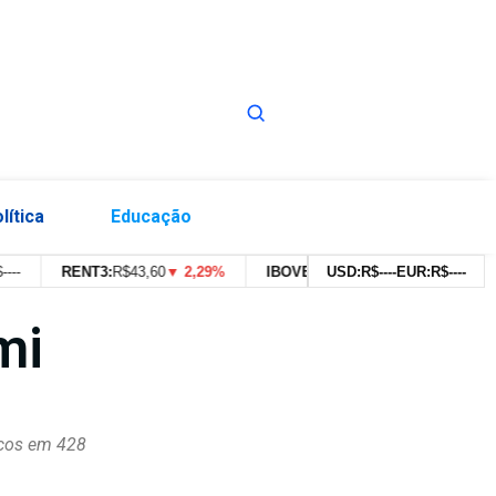
lítica
Educação
RENT3:
R$
43,60
▼ 2,29%
IBOVESPA:
179.639,91pts
USD:
R$
--
--
EUR:
▼ 0,43%
R$
--
--
mi
icos em 428