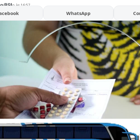
o BSL
ualizado às 16:57
acebook
WhatsApp
Co