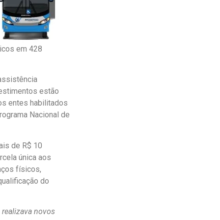
ticos em 428
assistência
vestimentos estão
os entes habilitados
Programa Nacional de
ais de R$ 10
rcela única aos
ços físicos,
ualificação do
 realizava novos