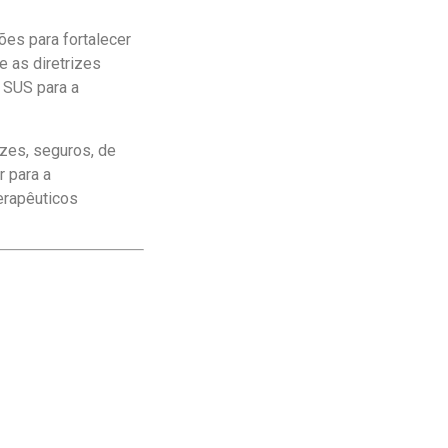
ões para fortalecer
e as diretrizes
 SUS para a
zes, seguros, de
r para a
erapêuticos