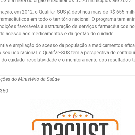
SUS e a meta do órgão é habilitar os 5.570 municípios até 2027.
iação, em 2012, o Qualifar-SUS já destinou mais de R$ 655 milh
farmacêuticos em todo o território nacional. O programa tem entr
dições favoráveis à estruturação de serviços farmacêuticos no
 do acesso aos medicamentos e da gestão do cuidado.
ntia e ampliação do acesso da população a medicamentos efica
 seu uso racional, o Qualifar-SUS tem a perspectiva de contribui
e do cuidado, resolutividade e o monitoramento dos resultados t
ões do Ministério da Saúde.
r360