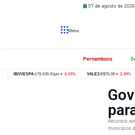
07 de agosto de 2026
Menu
Pernambuco
S
IBOVESPA:
179.639,91pts
▼ 0,43%
VALE3:
R$
76,99
▼ 2,49%
Gov
par
Recursos ser
municípios d