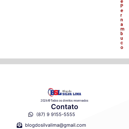
e
P
e
r
n
a
m
b
u
c
o
2026 © Todos os direitos reservados
Contato
(87) 9 9155-5555
blogdosilvalima@gmail.com