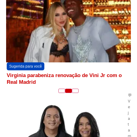
Sugerida para você
Virginia parabeniza renovação de Vini Jr com o
Real Madrid
💬
V
e
j
a
t
a
m