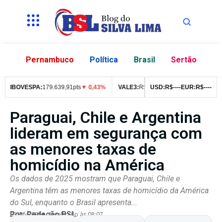
Pernambuco
Política
Brasil
Sertão
IBOVESPA:
179.639,91pts
▼ 0,43%
VALE3:
R$
76,99
USD:
▼ 2,49%
R$
--
--
EUR:
ITUB4:
R$
--
--
R$
4
Paraguai, Chile e Argentina
lideram em segurança com
as menores taxas de
homicídio na América
Os dados de 2025 mostram que Paraguai, Chile e
Argentina têm as menores taxas de homicídio da América
do Sul, enquanto o Brasil apresenta...
Por:
Redação BSL
03/06/2026
Atualizado às 08:07