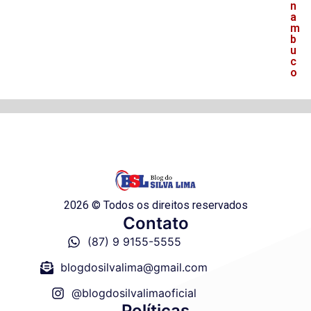
n
a
m
b
u
c
o
2026 © Todos os direitos reservados
Contato
(87) 9 9155-5555
blogdosilvalima@gmail.com
@blogdosilvalimaoficial
Políticas