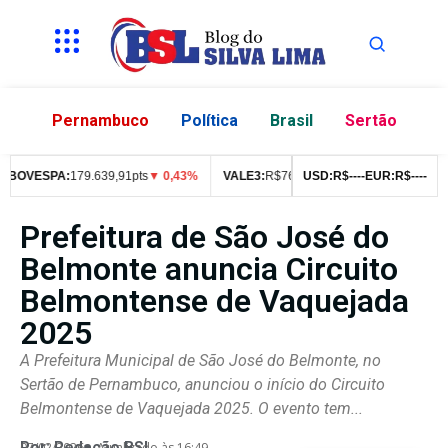
Pernambuco
Política
Brasil
Sertão
OVESPA:
179.639,91pts
▼ 0,43%
VALE3:
R$
76,99
▼ 2,49%
USD:
R$
--
--
EUR:
ITUB4:
R$
R$
--
--
42,0
Prefeitura de São José do
Belmonte anuncia Circuito
Belmontense de Vaquejada
2025
A Prefeitura Municipal de São José do Belmonte, no
Sertão de Pernambuco, anunciou o início do Circuito
Belmontense de Vaquejada 2025. O evento tem...
Por:
Redação BSL
07/02/2026
Atualizado às 16:49