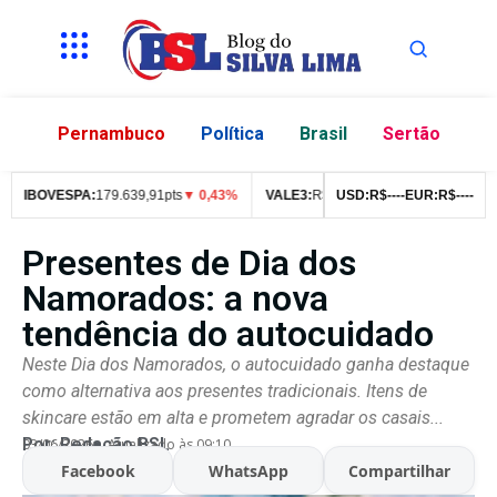
Pernambuco
Política
Brasil
Sertão
IBOVESPA:
179.639,91pts
▼ 0,43%
VALE3:
R$
76,99
USD:
▼ 2,49%
R$
--
--
EUR:
ITUB4:
R$
--
--
R$
4
Presentes de Dia dos
Namorados: a nova
tendência do autocuidado
Neste Dia dos Namorados, o autocuidado ganha destaque
como alternativa aos presentes tradicionais. Itens de
skincare estão em alta e prometem agradar os casais...
Por:
Redação BSL
03/06/2026
Atualizado às 09:10
Facebook
WhatsApp
Compartilhar