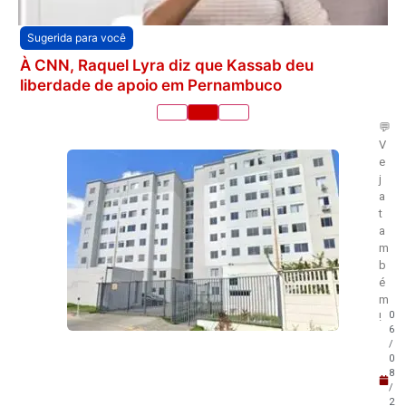
Sugerida para você
À CNN, Raquel Lyra diz que Kassab deu
liberdade de apoio em Pernambuco
💬
V
e
j
a
t
a
m
b
é
m
0
!
6
/
0
8
/
2