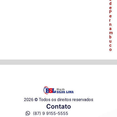
d
e
P
e
r
n
a
m
b
u
c
o
2026 © Todos os direitos reservados
Contato
(87) 9 9155-5555