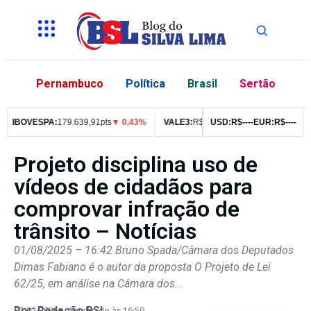
Pernambuco
Política
Brasil
Sertão
IBOVESPA:
179.639,91pts
▼ 0,43%
VALE3:
R$
76,99
USD:
▼ 2,49%
R$
--
--
EUR:
ITUB4:
R$
--
--
R$
4
Projeto disciplina uso de
vídeos de cidadãos para
comprovar infração de
trânsito – Notícias
01/08/2025 – 16:42 Bruno Spada/Câmara dos Deputados
Dimas Fabiano é o autor da proposta O Projeto de Lei
62/25, em análise na Câmara dos...
Por:
Redação BSL
07/02/2026
Atualizado às 16:59