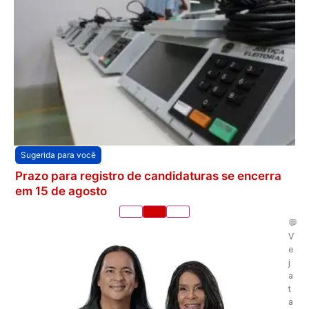
Sugerida para você
Prazo para registro de candidaturas se encerra
em 15 de agosto
💬
V
e
j
a
t
a