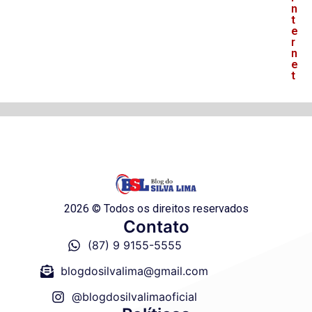
n
t
e
r
n
e
t
2026 © Todos os direitos reservados
Contato
(87) 9 9155-5555
blogdosilvalima@gmail.com
@blogdosilvalimaoficial