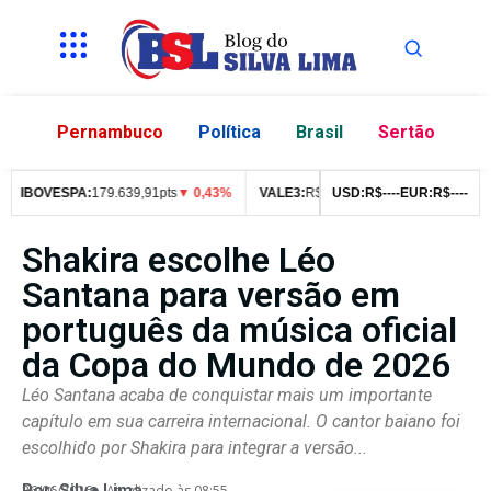
Pernambuco
Política
Brasil
Sertão
IBOVESPA:
179.639,91pts
▼ 0,43%
VALE3:
R$
76,99
USD:
▼ 2,49%
R$
--
--
EUR:
ITUB4:
R$
--
--
R$
4
Shakira escolhe Léo
Santana para versão em
português da música oficial
da Copa do Mundo de 2026
Léo Santana acaba de conquistar mais um importante
capítulo em sua carreira internacional. O cantor baiano foi
escolhido por Shakira para integrar a versão...
Por:
Silva Lima
26/06/2026
Atualizado às 08:55