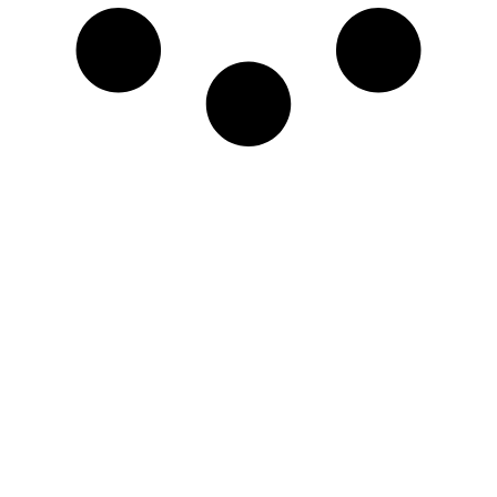
2026 © Todos os direitos reservados
Contato
(87) 9 9155-5555
blogdosilvalima@gmail.com