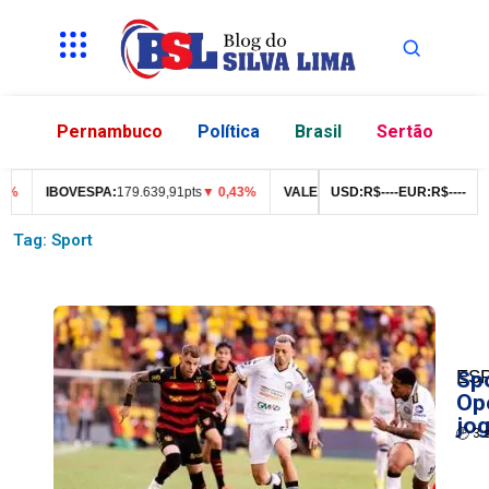
Pernambuco
Política
Brasil
Sertão
IBOVESPA:
179.639,91pts
▼ 0,43%
VALE3:
R$
76,99
USD:
▼ 2,49%
R$
--
--
EUR:
R$
ITUB4:
--
--
R
Tag: Sport
ES
Sp
Ope
jog
🕒 3