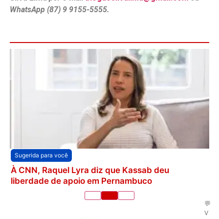
WhatsApp (87) 9 9155-5555.
Sugerida para você
À CNN, Raquel Lyra diz que Kassab deu
liberdade de apoio em Pernambuco
💬
V