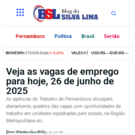
Pernambuco
Política
Brasil
Sertão
IBOVESPA:
179.639,91pts
▼ 0,43%
VALE3:
R$
76,99
USD:
▼ 2,49%
R$
--
--
EUR:
ITUB4:
R$
--
--
R$
4
Veja as vagas de emprego
para hoje, 26 de junho de
2025
As agências do Trabalho de Pernambuco divulgam,
diariamente, quadros das vagas com oportunidades de
trabalho em unidades espalhadas pelo estado, na Região
Metropolitana do...
Por:
Redação BSL
07/02/2026
Atualizado às 16:49