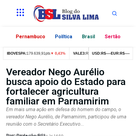
Pernambuco
Política
Brasil
Sertão
IBOVESPA:
179.639,91pts
▼ 0,43%
VALE3:
R$
76,99
USD:
▼ 2,49%
R$
--
--
EUR:
ITUB4:
R$
--
--
R$
4
Vereador Nego Aurélio
busca apoio do Estado para
fortalecer agricultura
familiar em Parnamirim
Em mais uma ação em defesa do homem do campo, o
vereador Nego Aurélio, de Parnamirim, participou de uma
reunião com o Secretário Executivo...
Por:
Redação BSL
07/02/2026
Atualizado às 16:59