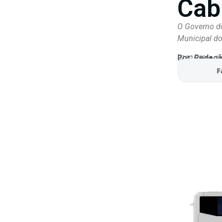
Cab
O Governo do
Municipal dos
Por:
Redaçã
07/02/2026
At
F