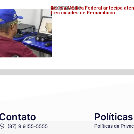
Perícia Médica Federal antecipa at
31/07/2026
20:34
💬 Veja também!
três cidades de Pernambuco
Contato
Políticas
(87) 9 9155-5555
Políticas de Priva