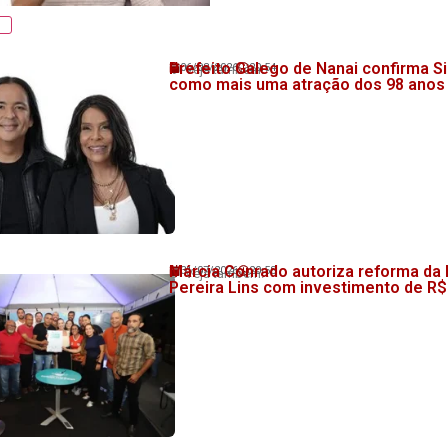
Prefeito Galego de Nanai confirma Si
06/08/2026
20:54
💬 Veja também!
como mais uma atração dos 98 anos
Márcia Conrado autoriza reforma da
31/07/2026
20:58
💬 Veja também!
Pereira Lins com investimento de R$