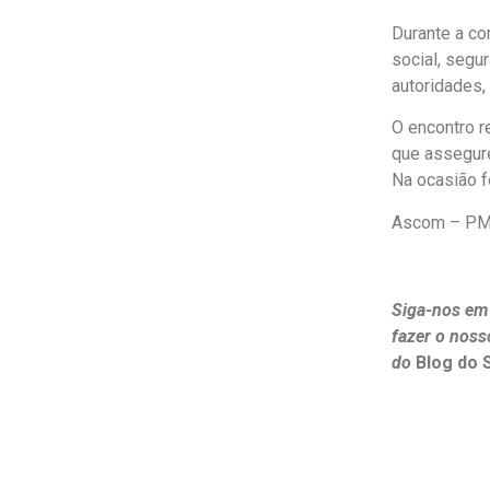
Durante a co
social, segu
autoridades,
O encontro r
que assegur
Na ocasião f
Ascom – P
Siga-nos em
fazer o noss
do
Blog do 