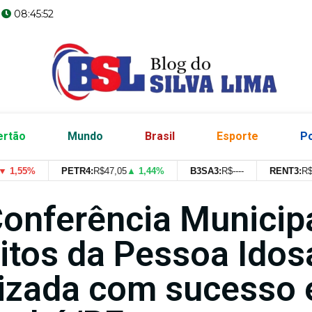
08:45:52
ertão
Mundo
Brasil
Esporte
Po
1,55%
PETR4:
R$
47,05
▲ 1,44%
B3SA3:
R$
--
--
RENT3:
R$
43
Conferência Municip
eitos da Pessoa Idos
lizada com sucesso