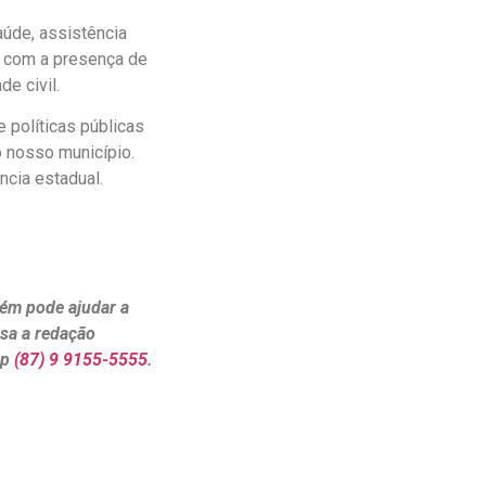
aúde, assistência
o com a presença de
e civil.
 políticas públicas
 nosso município.
ncia estadual.
ém pode ajudar a
ssa a redação
pp
(87) 9 9155-5555
.