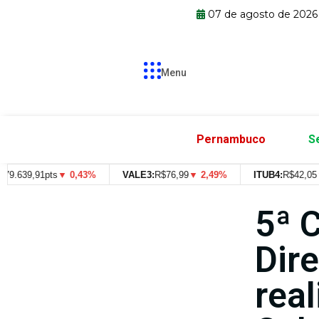
07 de agosto de 2026
Menu
Pernambuco
S
.639,91pts
▼ 0,43%
VALE3:
R$
76,99
▼ 2,49%
ITUB4:
R$
42,05
▼ 
5ª 
Dir
rea