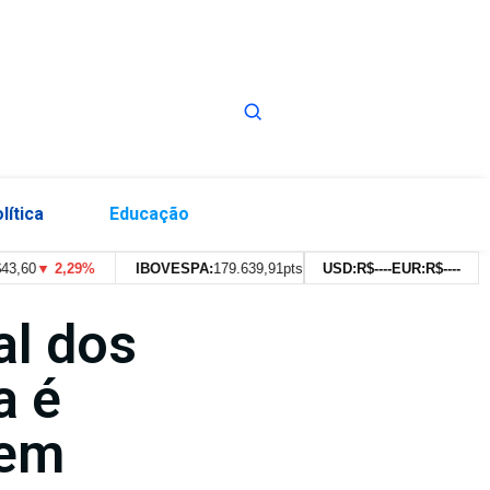
lítica
Educação
,60
▼ 2,29%
IBOVESPA:
179.639,91pts
▼ 0,43%
USD:
R$
--
VALE3:
--
EUR:
R$
R$
--
76,99
--
al dos
a é
 em