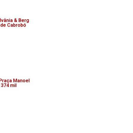
lvânia & Berg
 de Cabrobó
 Praça Manoel
 374 mil