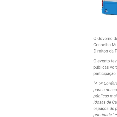
O Governo do
Conselho Mun
Direitos da 
O evento tev
públicas vol
participação
“A 5ª Confer
para o nosso 
públicas mais
idosas de Ca
espaços de p
prioridade.”