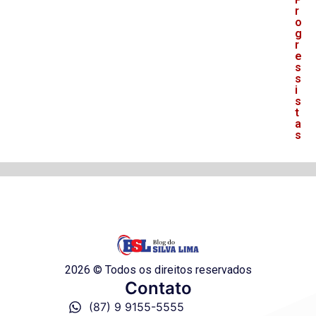
r
o
g
r
e
s
s
i
s
t
a
s
2026 © Todos os direitos reservados
Contato
(87) 9 9155-5555