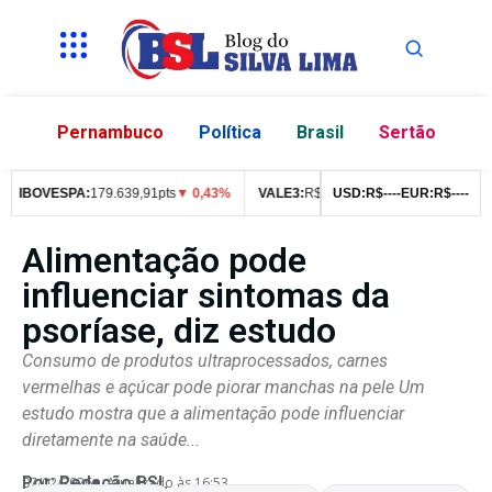
Pernambuco
Política
Brasil
Sertão
IBOVESPA:
179.639,91pts
▼ 0,43%
VALE3:
R$
76,99
▼ 2,49%
USD:
R$
--
--
EUR:
ITUB4:
R$
--
R$
--
42
Alimentação pode
influenciar sintomas da
psoríase, diz estudo
Consumo de produtos ultraprocessados, carnes
vermelhas e açúcar pode piorar manchas na pele Um
estudo mostra que a alimentação pode influenciar
diretamente na saúde...
Por:
Redação BSL
07/02/2026
Atualizado às 16:53