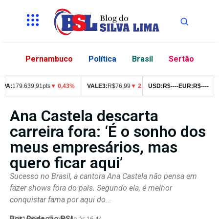
Pernambuco
Política
Brasil
Sertão
:
179.639,91pts
▼ 0,43%
VALE3:
R$
76,99
▼ 2,49%
USD:
ITUB4:
R$
--
--
R$
EUR:
42,05
R$
▼ 1,5
--
--
Ana Castela descarta
carreira fora: ‘É o sonho dos
meus empresários, mas
quero ficar aqui’
Sucesso no Brasil, a cantora Ana Castela não pensa em
fazer shows fora do país. Segundo ela, é melhor
conquistar fama por aqui do...
Por:
Redação BSL
07/02/2026
Atualizado às 16:44