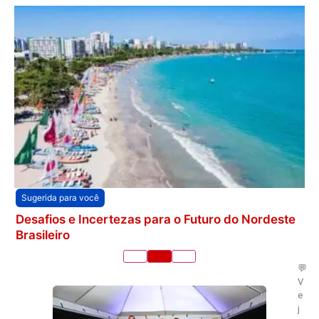
Sugerida para você
Desafios e Incertezas para o Futuro do Nordeste
Brasileiro
💬
V
e
j