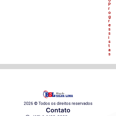
o
P
r
o
g
r
e
s
s
i
s
t
a
s
2026 © Todos os direitos reservados
Contato