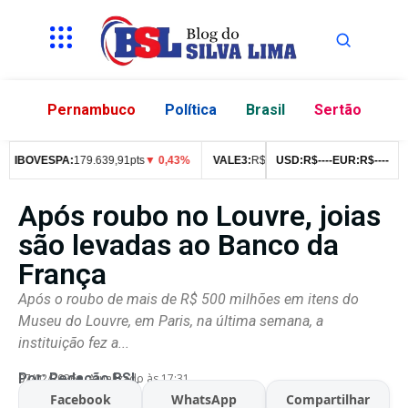
Pernambuco
Política
Brasil
Sertão
IBOVESPA:
179.639,91pts
▼ 0,43%
VALE3:
R$
76,99
▼ 2,49%
USD:
R$
--
--
EUR:
ITUB4:
R$
--
R$
--
42
Após roubo no Louvre, joias
são levadas ao Banco da
França
Após o roubo de mais de R$ 500 milhões em itens do
Museu do Louvre, em Paris, na última semana, a
instituição fez a...
Por:
Redação BSL
07/02/2026
Atualizado às 17:31
Facebook
WhatsApp
Compartilhar