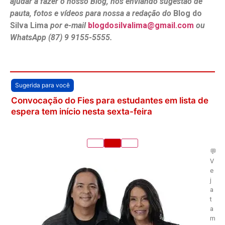
ajudar a fazer o nosso Blog, nos enviando sugestão de
pauta, fotos e vídeos para nossa a redação do
Blog do
Silva Lima
por e-mail
blogdosilvalima@gmail.com
ou
WhatsApp (87) 9 9155-5555.
Sugerida para você
Convocação do Fies para estudantes em lista de
espera tem início nesta sexta-feira
💬
V
e
j
a
t
a
m