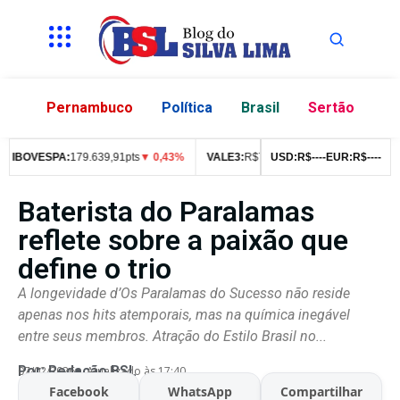
Pernambuco
Política
Brasil
Sertão
IBOVESPA:
179.639,91pts
▼ 0,43%
VALE3:
R$
76,99
▼ 2,49%
USD:
R$
--
--
EUR:
ITUB4:
R$
--
R$
--
42
Baterista do Paralamas
reflete sobre a paixão que
define o trio
A longevidade d’Os Paralamas do Sucesso não reside
apenas nos hits atemporais, mas na química inegável
entre seus membros. Atração do Estilo Brasil no...
Por:
Redação BSL
07/02/2026
Atualizado às 17:40
Facebook
WhatsApp
Compartilhar