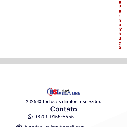
e
P
e
r
n
a
m
b
u
c
o
2026 © Todos os direitos reservados
Contato
(87) 9 9155-5555