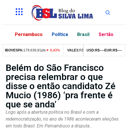
Pernambuco
Política
Brasil
Sertão
IBOVESPA:
179.639,91pts
▼ 0,43%
VALE3:
R$
76,99
▼ 2,49%
USD:
R$
--
--
EUR:
ITUB4:
R$
--
R$
--
42
Belém do São Francisco
precisa relembrar o que
disse o então candidato Zé
Mucio (1986) ‘pra frente é
que se anda’
Logo após a abertura política no Brasil e com a
redemocratização, no ano de 1986 aconteceram eleições
em todo Brasil. Em Pernambuco a disputa...