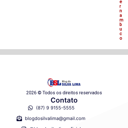
e
r
n
a
m
b
u
c
o
2026 © Todos os direitos reservados
Contato
(87) 9 9155-5555
blogdosilvalima@gmail.com