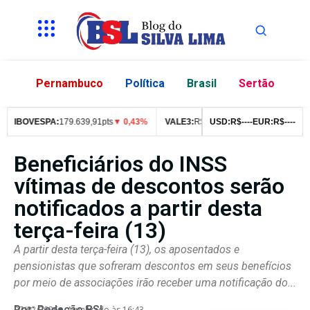
Pernambuco
Política
Brasil
Sertão
IBOVESPA:
179.639,91pts
▼ 0,43%
VALE3:
R$
76,99
USD:
▼ 2,49%
R$
--
--
EUR:
ITUB4:
R$
--
--
R$
4
Beneficiários do INSS
vítimas de descontos serão
notificados a partir desta
terça-feira (13)
A partir desta terça-feira (13), os aposentados e
pensionistas que sofreram descontos em seus benefícios
por meio de associações irão receber uma notificação do...
Por:
Redação BSL
07/02/2026
Atualizado às 16:43