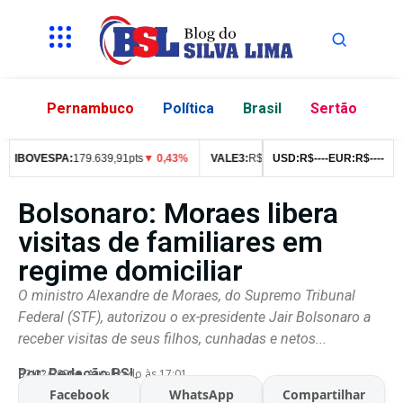
Pernambuco
Política
Brasil
Sertão
IBOVESPA:
179.639,91pts
▼ 0,43%
VALE3:
R$
76,99
▼ 2,49%
USD:
R$
--
--
EUR:
ITUB4:
R$
--
R$
--
42
Bolsonaro: Moraes libera
visitas de familiares em
regime domiciliar
O ministro Alexandre de Moraes, do Supremo Tribunal
Federal (STF), autorizou o ex-presidente Jair Bolsonaro a
receber visitas de seus filhos, cunhadas e netos...
Por:
Redação BSL
07/02/2026
Atualizado às 17:01
Facebook
WhatsApp
Compartilhar