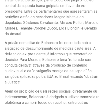
vista nos autos da ação penal 2668, que julga o núcleo
central da suposta trama golpista em favor do ex-
presidente. Entre os parlamentares que apresentaram as
petições estão os senadores Magno Malta e os
deputados Sóstenes Cavalcante, Marcos Pollon, Marcelo
Moraes, Tenente-Coronel Zucco, Eros Biondini e Geraldo
do Amaral.
A prisão domiciliar de Bolsonaro foi decretada sob a
alegação de descumprimento de medidas cautelares. A
defesa do ex-presidente já informou que recorrerá da
decisão. Para Moraes, Bolsonaro teria “reiterado sua
conduta delitiva” através da produção de conteúdo
audiovisual e da “divulgação maciça de seu apoio” às
sanções aplicadas pelos EUA ao Brasil, visando “obstruir
a Justiça”.
Além da proibição de usar redes sociais, diretamente ou
indiretamente, Bolsonaro é obrigado a utilizar tornozeleira
eletrônica e cumprir toque de recolher, entre outras