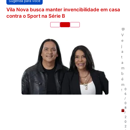
Sugerida para você
Vila Nova busca manter invencibilidade em casa
contra o Sport na Série B
💬
V
e
j
a
t
a
m
b
é
m
0
!
6
/
0
8
/
2
0
2