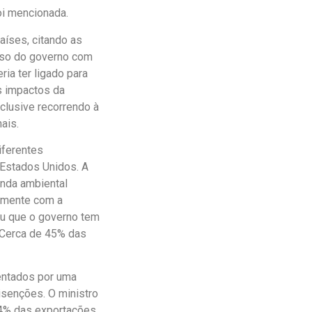
oi mencionada.
aíses, citando as
sso do governo com
ria ter ligado para
s impactos da
clusive recorrendo à
ais.
iferentes
Estados Unidos. A
enda ambiental
almente com a
ou que o governo tem
. Cerca de 45% das
entados por uma
 isenções. O ministro
 4% das exportações