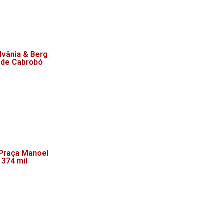
lvânia & Berg
 de Cabrobó
 Praça Manoel
 374 mil