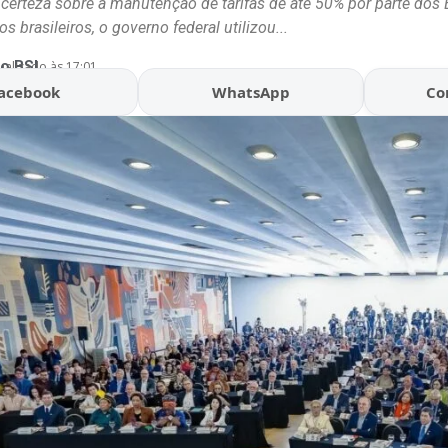
certeza sobre a manutenção de tarifas de até 50% por parte dos
s brasileiros, o governo federal utilizou...
o BSL
ualizado às 17:01
acebook
WhatsApp
Co