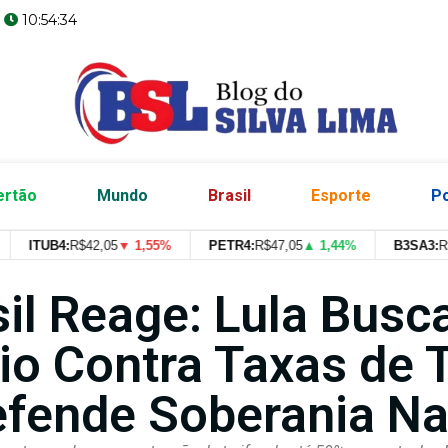
6
10:54:35
ertão
Mundo
Brasil
Esporte
Po
ITUB4:
R$
42,05
▼ 1,55%
PETR4:
R$
47,05
▲ 1,44%
B3SA3:
R$
--
--
sil Reage: Lula Busc
io Contra Taxas de
efende Soberania Na