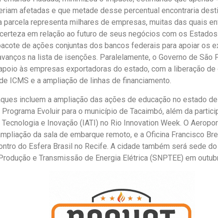
seriam afetadas e que metade desse percentual encontraria desti
a parcela representa milhares de empresas, muitas das quais e
ncerteza em relação ao futuro de seus negócios com os Estados
pacote de ações conjuntas dos bancos federais para apoiar os e
vanços na lista de isenções. Paralelamente, o Governo de São 
poio às empresas exportadoras do estado, com a liberação de 
e ICMS e a ampliação de linhas de financiamento.
aques incluem a ampliação das ações de educação no estado d
Programa Evoluir para o município de Tacaimbó, além da particip
Tecnologia e Inovação (IATI) no Rio Innovation Week. O Aeropo
ampliação da sala de embarque remoto, e a Oficina Francisco Br
ontro do Esfera Brasil no Recife. A cidade também será sede do
Produção e Transmissão de Energia Elétrica (SNPTEE) em outub