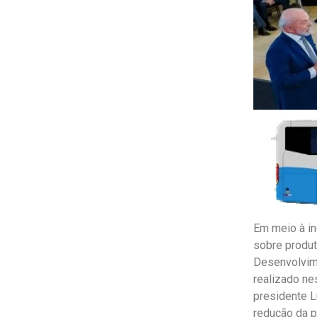
Em meio à in
sobre produt
Desenvolvime
realizado nes
presidente L
redução da 