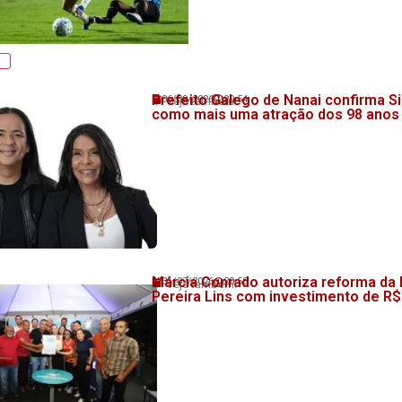
Prefeito Galego de Nanai confirma Si
06/08/2026
20:54
💬 Veja também!
como mais uma atração dos 98 anos
Márcia Conrado autoriza reforma da
31/07/2026
20:58
💬 Veja também!
Pereira Lins com investimento de R$