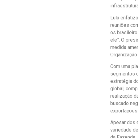
infraestrutu
Lula enfatiz
reuniões co
os brasileiro
ele”. O pres
medida ameri
Organização 
Com uma plat
segmentos d
estratégia d
global, comp
realização d
buscado nego
exportações 
Apesar dos 
variedade de
da Fazenda,