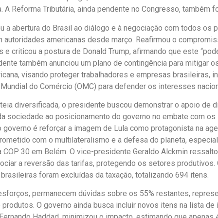
ra. A Reforma Tributária, ainda pendente no Congresso, também f
ou a abertura do Brasil ao diálogo e à negociação com todos os p
m autoridades americanas desde março. Reafirmou o compromi
s e criticou a postura de Donald Trump, afirmando que este “pode
idente também anunciou um plano de contingência para mitigar o
cana, visando proteger trabalhadores e empresas brasileiras, in
Mundial do Comércio (OMC) para defender os interesses nacion
eia diversificada, o presidente buscou demonstrar o apoio de d
a sociedade ao posicionamento do governo no embate com os 
o governo é reforçar a imagem de Lula como protagonista na ag
rometido com o multilateralismo e a defesa do planeta, especi
a COP 30 em Belém. O vice-presidente Geraldo Alckmin ressalt
ciar a reversão das tarifas, protegendo os setores produtivos
brasileiras foram excluídas da taxação, totalizando 694 itens.
esforços, permanecem dúvidas sobre os 55% restantes, repres
 produtos. O governo ainda busca incluir novos itens na lista de
 Fernando Haddad, minimizou o impacto, estimando que apenas