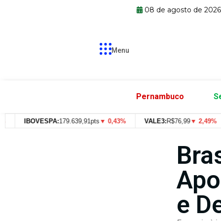
08 de agosto de 202
Menu
Pernambuco
S
IBOVESPA:
179.639,91pts
▼ 0,43%
VALE3:
R$
76,99
▼ 2,49%
Bra
Apo
e D