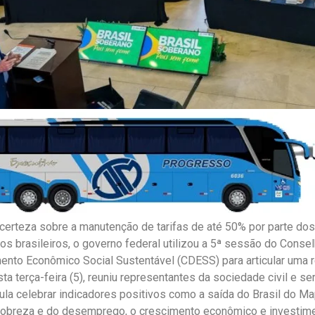
certeza sobre a manutenção de tarifas de até 50% por parte do
os brasileiros, o governo federal utilizou a 5ª sessão do Conse
nto Econômico Social Sustentável (CDESS) para articular uma r
ta terça-feira (5), reuniu representantes da sociedade civil e se
ula celebrar indicadores positivos como a saída do Brasil do M
pobreza e do desemprego, o crescimento econômico e investim