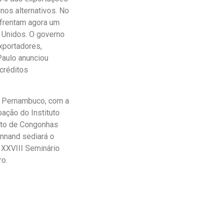
nos alternativos. No
nfrentam agora um
 Unidos. O governo
xportadores,
Paulo anunciou
créditos
e Pernambuco, com a
ação do Instituto
rto de Congonhas
ennand sediará o
 XXVIII Seminário
ro.