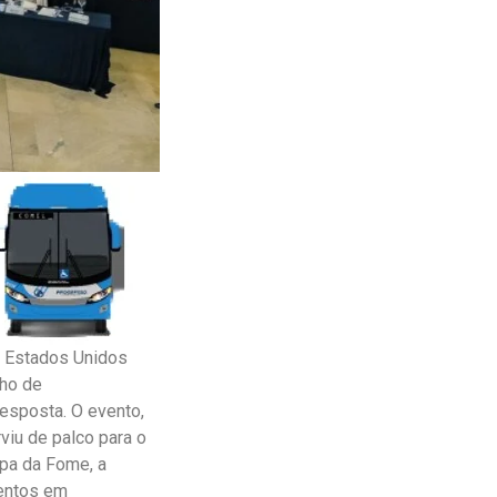
s Estados Unidos
lho de
esposta. O evento,
rviu de palco para o
apa da Fome, a
entos em