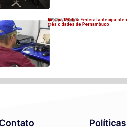
Perícia Médica Federal antecipa at
31/07/2026
20:34
💬 Veja também!
três cidades de Pernambuco
Contato
Políticas