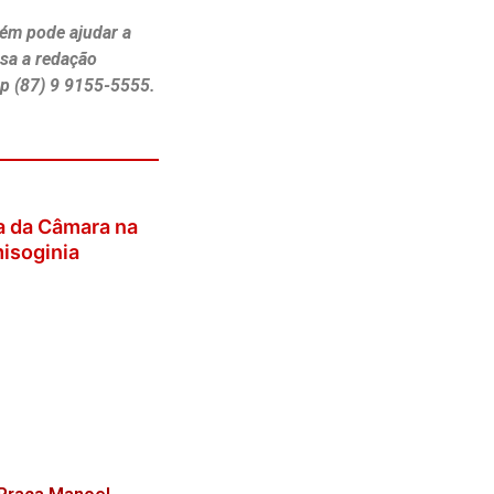
ém pode ajudar a
ssa a redação
p (87) 9 9155-5555.
P participarão
 Praça Manoel
 374 mil