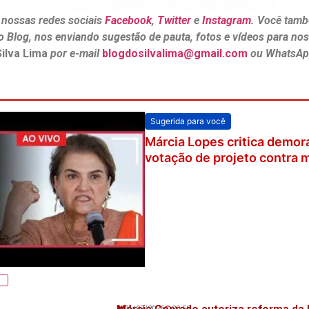
 nossas redes sociais
Facebook
,
Twitter
e
Instagram
. Você tamb
o Blog, nos enviando sugestão de pauta, fotos e vídeos para no
Silva Lima
por e-mail
blogdosilvalima@gmail.com
ou WhatsAp
Sugerida para você
Candidatos ao governo de S
de sabatina na OAB
Márcia Conrado autoriza reforma da
31/07/2026
20:58
💬 Veja também!
Pereira Lins com investimento de R$