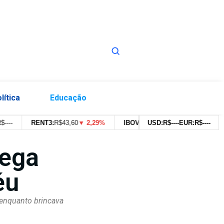
lítica
Educação
-
RENT3:
R$
43,60
▼ 2,29%
IBOVESPA:
USD:
179.639,91pts
R$
--
--
EUR:
▼ 0,43%
R$
--
--
lega
éu
 enquanto brincava