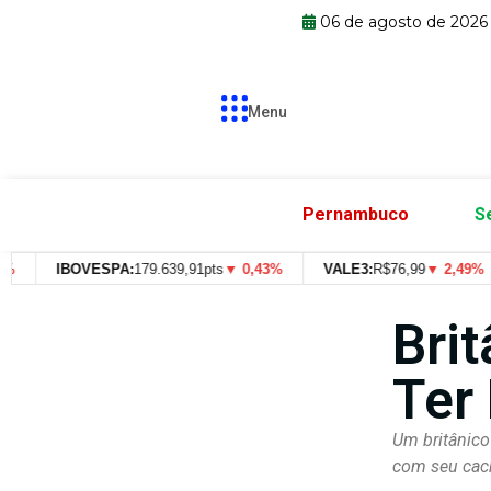
06 de agosto de 2026
Menu
Pernambuco
S
IBOVESPA:
179.639,91pts
▼ 0,43%
VALE3:
R$
76,99
▼ 2,49%
Bri
Ter
Um britânico
com seu cach