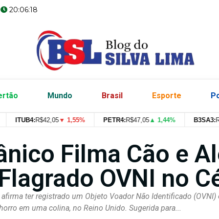
20:06:19
ertão
Mundo
Brasil
Esporte
Po
ITUB4:
R$
42,05
▼ 1,55%
PETR4:
R$
47,05
▲ 1,44%
B3SA3:
R$
--
-
tânico Filma Cão e A
 Flagrado OVNI no C
 afirma ter registrado um Objeto Voador Não Identificado (OVNI)
orro em uma colina, no Reino Unido. Sugerida para...