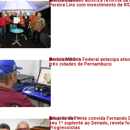
Perícia Médica Federal antecipa at
31/07/2026
20:34
💬 Veja também!
três cidades de Pernambuco
Eduardo da Fonte convida Fernando D
24/07/2026
21:04
💬 Veja também!
seu 1º suplente ao Senado, revela f
Progressistas