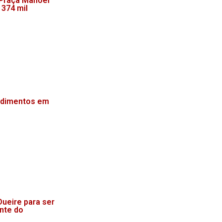
endimentos em
ueire para ser
onte do