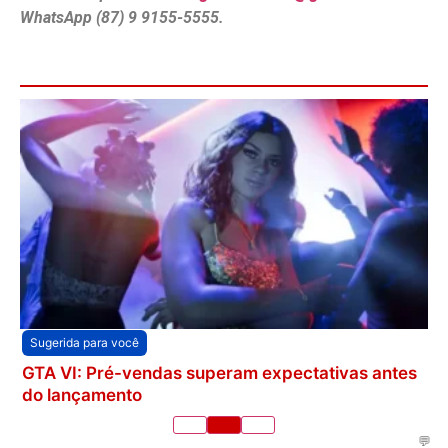
WhatsApp (87) 9 9155-5555.
Sugerida para você
GTA VI: Pré-vendas superam expectativas antes
do lançamento
💬