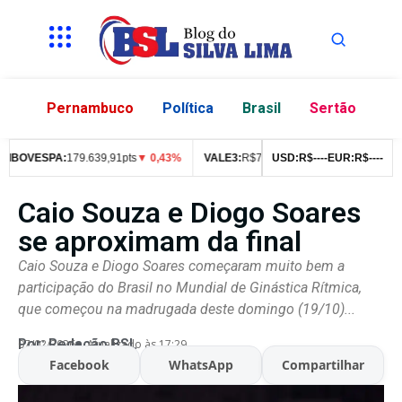
Pernambuco
Política
Brasil
Sertão
BOVESPA:
179.639,91pts
▼ 0,43%
VALE3:
R$
76,99
▼ 2,49%
USD:
R$
--
--
EUR:
ITUB4:
R$
R$
--
--
42,
Caio Souza e Diogo Soares
se aproximam da final
Caio Souza e Diogo Soares começaram muito bem a
participação do Brasil no Mundial de Ginástica Rítmica,
que começou na madrugada deste domingo (19/10)...
Por:
Redação BSL
07/02/2026
Atualizado às 17:29
Facebook
WhatsApp
Compartilhar