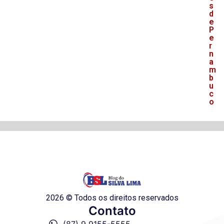
s
d
e
P
e
r
n
a
m
b
u
c
o
2026 © Todos os direitos reservados
Contato
(87) 9 9155-5555