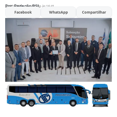
Por:
Redação BSL
07/02/2026
Atualizado às 16:41
Facebook
WhatsApp
Compartilhar