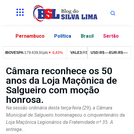
Pernambuco
Política
Brasil
Sertão
IBOVESPA:
179.639,91pts
▼ 0,43%
VALE3:
R$
76,99
USD:
▼ 2,49%
R$
--
--
EUR:
ITUB4:
R$
--
R$
--
42
Câmara reconhece os 50
anos da Loja Maçônica de
Salgueiro com moção
honrosa.
Na sessão ordinária desta terça-feira (29), a Câmara
Municipal de Salgueiro homenageou o cinquentenário da
Loja Maçônica Legionários da Fraternidade nº 35. A
entrega...