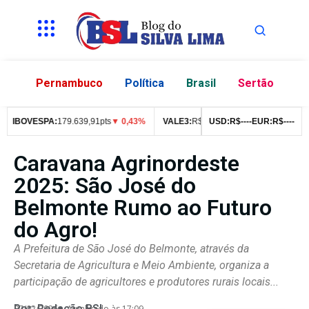
Pernambuco
Política
Brasil
Sertão
IBOVESPA:
179.639,91pts
▼ 0,43%
VALE3:
R$
76,99
USD:
▼ 2,49%
R$
--
--
EUR:
ITUB4:
R$
--
--
R$
4
Caravana Agrinordeste
2025: São José do
Belmonte Rumo ao Futuro
do Agro!
A Prefeitura de São José do Belmonte, através da
Secretaria de Agricultura e Meio Ambiente, organiza a
participação de agricultores e produtores rurais locais...
Por:
Redação BSL
07/02/2026
Atualizado às 17:09