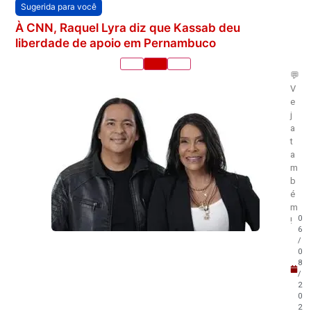
Sugerida para você
À CNN, Raquel Lyra diz que Kassab deu
liberdade de apoio em Pernambuco
💬
V
e
j
a
t
a
m
b
é
m
0
!
6
/
0
8
/
2
0
2