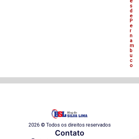
e
s
d
e
P
e
r
n
a
m
b
u
c
o
2026 © Todos os direitos reservados
Contato