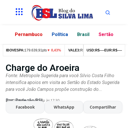
Pernambuco
Política
Brasil
Sertão
IBOVESPA:
179.639,91pts
▼ 0,43%
VALE3:
R$
76,99
USD:
▼ 2,49%
R$
--
--
EUR:
ITUB4:
R$
--
--
R$
Charge do Aroeira
Fonte: Metropole Sugerida para você Silvio Costa Filho
intensifica apoios em visita ao Sertão do Estado Sugerida
para você João Campos propõe construção do...
Por:
Redação BSL
07/02/2026
Atualizado às 17:30
Facebook
WhatsApp
Compartilhar