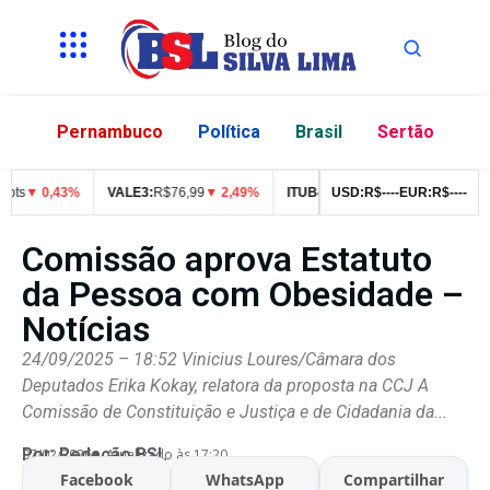
Pernambuco
Política
Brasil
Sertão
s
▼ 0,43%
VALE3:
R$
76,99
▼ 2,49%
ITUB4:
R$
42,05
USD:
▼ 1,55%
R$
--
--
EUR:
R$
PETR4:
--
--
Comissão aprova Estatuto
da Pessoa com Obesidade –
Notícias
24/09/2025 – 18:52 Vinicius Loures/Câmara dos
Deputados Erika Kokay, relatora da proposta na CCJ A
Comissão de Constituição e Justiça e de Cidadania da...
Por:
Redação BSL
07/02/2026
Atualizado às 17:20
Facebook
WhatsApp
Compartilhar