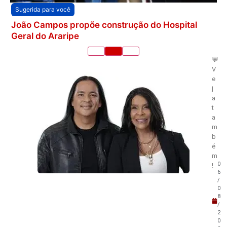
Sugerida para você
João Campos propõe construção do Hospital
Geral do Araripe
💬
V
e
j
a
t
a
m
b
é
m
0
!
6
/
0
8
/
2
0