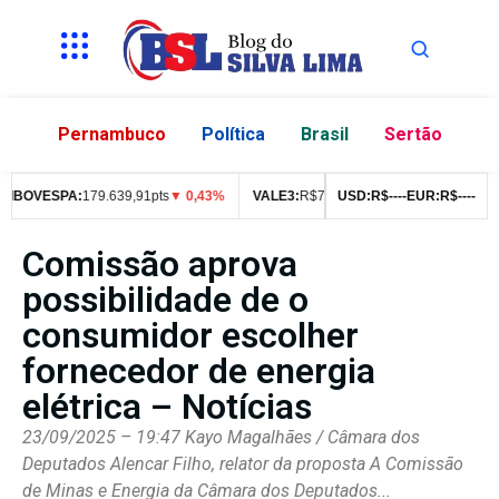
Pernambuco
Política
Brasil
Sertão
OVESPA:
179.639,91pts
▼ 0,43%
VALE3:
R$
76,99
▼ 2,49%
USD:
R$
--
--
EUR:
ITUB4:
R$
R$
--
--
42,0
Comissão aprova
possibilidade de o
consumidor escolher
fornecedor de energia
elétrica – Notícias
23/09/2025 – 19:47 Kayo Magalhães / Câmara dos
Deputados Alencar Filho, relator da proposta A Comissão
de Minas e Energia da Câmara dos Deputados...