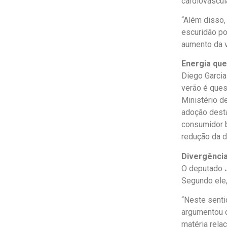
cardiovascul
“Além disso,
escuridão po
aumento da v
Energia que
Diego Garcia
verão é ques
Ministério d
adoção desta
consumidor b
redução da 
Divergênci
O deputado 
Segundo ele, 
“Neste sentid
argumentou q
matéria relac