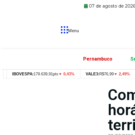
07 de agosto de 202
Menu
Pernambuco
S
IBOVESPA:
179.639,91pts
▼ 0,43%
VALE3:
R$
76,99
▼ 2,49%
I
Com
hor
terr