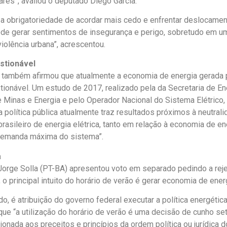
ares”, avaliou o deputado Diego Garcia.
 a obrigatoriedade de acordar mais cedo e enfrentar deslocame
de gerar sentimentos de insegurança e perigo, sobretudo em u
iolência urbana”, acrescentou.
stionável
 também afirmou que atualmente a economia de energia gerada p
tionável. Um estudo de 2017, realizado pela da Secretaria de Ene
e Minas e Energia e pelo Operador Nacional do Sistema Elétrico, 
 política pública atualmente traz resultados próximos à neutrali
rasileiro de energia elétrica, tanto em relação à economia de en
demanda máxima do sistema”.
a
Jorge Solla (PT-BA) apresentou
voto em separado
pedindo a rej
o principal intuito do horário de verão é gerar economia de ener
o, é atribuição do governo federal executar a política energética
ue “a utilização do horário de verão é uma decisão de cunho set
ionada aos preceitos e princípios da ordem política ou jurídica d