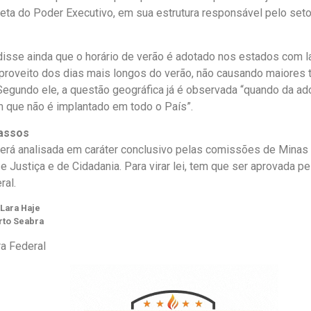
reta do Poder Executivo, em sua estrutura responsável pelo setor
.
isse ainda que o horário de verão é adotado nos estados com lat
r proveito dos dias mais longos do verão, não causando maiores 
Segundo ele, a questão geográfica já é observada “quando da ado
m que não é implantado em todo o País”.
assos
será analisada em
caráter conclusivo
pelas comissões de Minas e
 e Justiça e de Cidadania. Para virar lei, tem que ser aprovada p
ral.
Lara Haje
rto Seabra
a Federal