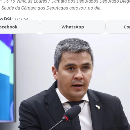
 15:16 Vinicius Loures / Câmara dos Deputados Deputado Diego 
Saúde da Câmara dos Deputados aprovou, no dia...
o BSL
ualizado às 16:54
acebook
WhatsApp
Co