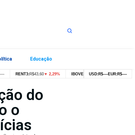
lítica
Educação
RENT3:
R$
43,60
▼ 2,29%
IBOVESPA:
179.639,91pts
USD:
R$
--
--
EUR:
▼ 0,43%
R$
--
--
ção do
o o
ícias