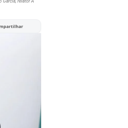
Garcia, relator A
mpartilhar