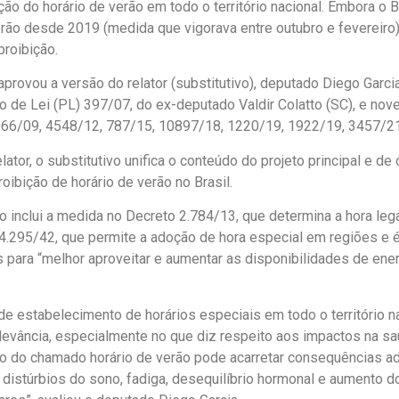
ção do horário de verão em todo o território nacional. Embora o B
erão desde 2019 (medida que vigorava entre outubro e fevereiro)
proibição.
provou a versão do relator (
substitutivo
), deputado Diego Garci
to de Lei (PL) 397/07, do ex-deputado
Valdir Colatto (SC), e no
066/09, 4548/12, 787/15, 10897/18, 1220/19, 1922/19, 3457/21
ator, o substitutivo unifica o conteúdo do projeto principal e de
oibição de horário de verão no Brasil.
vo inclui a medida no Decreto 2.784/13, que determina a hora lega
4.295/42, que permite a adoção de hora especial em regiões e
 para “melhor aproveitar e aumentar as disponibilidades de energ
 de estabelecimento de horários especiais em todo o território n
levância, especialmente no que diz respeito aos impactos na s
o do chamado horário de verão pode acarretar consequências a
distúrbios do sono, fadiga, desequilíbrio hormonal e aumento d