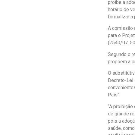
proíbe a ado
horário de v
formalizar a 
A comissão a
para o Proje
(2540/07, 5
Segundo o rel
propõem a pr
O substituti
Decreto-Lei 
convenientes
País”.
“A proibição
de grande re
pois a adoçã
saúde, como 