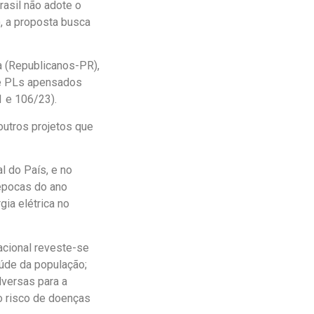
rasil não adote o
, a proposta busca
a (Republicanos-PR),
ve PLs
apensados
 e 106/23).
 outros projetos que
l do País, e no
 épocas do ano
ia elétrica no
acional reveste-se
aúde da população;
dversas para a
o risco de doenças