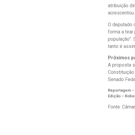
atribuição di
acrescentou
O deputado d
forma a tira
população”. 
tanto é assi
Próximos p
A proposta 
Constituição
Senado Fede
Reportagem – 
Edição – Robe
Fonte: Câmar