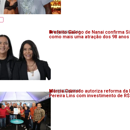
Prefeito Galego de Nanai confirma Si
06/08/2026
20:54
💬 Veja também!
como mais uma atração dos 98 anos
Márcia Conrado autoriza reforma da
31/07/2026
20:58
💬 Veja também!
Pereira Lins com investimento de R$