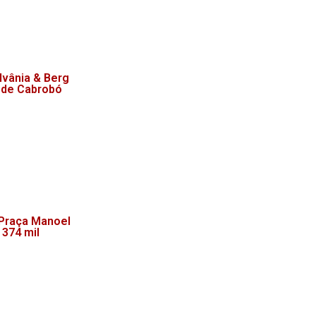
lvânia & Berg
 de Cabrobó
 Praça Manoel
 374 mil