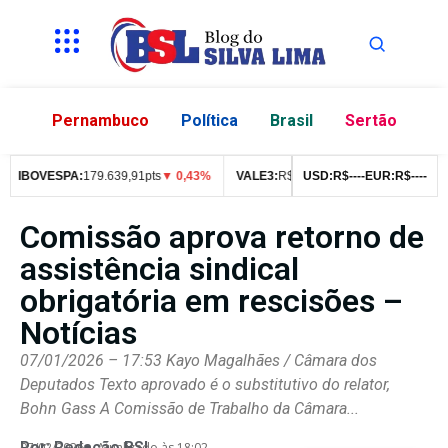
Pernambuco
Política
Brasil
Sertão
IBOVESPA:
179.639,91pts
▼ 0,43%
VALE3:
R$
76,99
USD:
▼ 2,49%
R$
--
--
EUR:
ITUB4:
R$
--
R$
--
42
Comissão aprova retorno de
assistência sindical
obrigatória em rescisões –
Notícias
07/01/2026 – 17:53 Kayo Magalhães / Câmara dos
Deputados Texto aprovado é o substitutivo do relator,
Bohn Gass A Comissão de Trabalho da Câmara...
Por:
Redação BSL
07/02/2026
Atualizado às 18:02