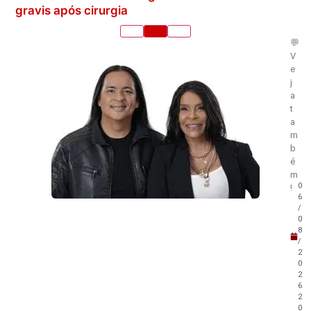
gravis após cirurgia
💬
V
e
j
a
t
a
m
b
é
m
0
!
6
/
0
8
/
2
0
2
6
2
0