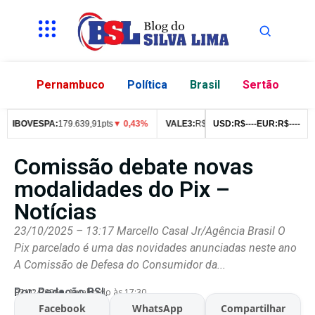
Pernambuco
Política
Brasil
Sertão
IBOVESPA:
179.639,91pts
▼ 0,43%
VALE3:
R$
76,99
▼ 2,49%
USD:
R$
--
--
EUR:
ITUB4:
R$
--
R$
--
42
Comissão debate novas
modalidades do Pix –
Notícias
23/10/2025 – 13:17 Marcello Casal Jr/Agência Brasil O
Pix parcelado é uma das novidades anunciadas neste ano
A Comissão de Defesa do Consumidor da...
Por:
Redação BSL
07/02/2026
Atualizado às 17:30
Facebook
WhatsApp
Compartilhar