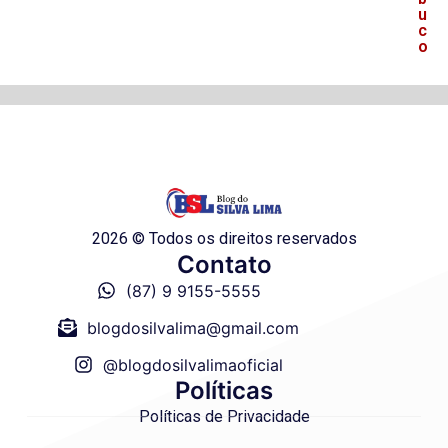
u
c
o
2026 © Todos os direitos reservados
Contato
(87) 9 9155-5555
blogdosilvalima@gmail.com
@blogdosilvalimaoficial
Políticas
Políticas de Privacidade