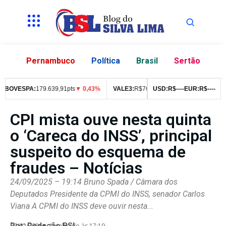
Pernambuco
Política
Brasil
Sertão
OVESPA:
179.639,91pts
▼ 0,43%
VALE3:
R$
76,99
▼ 2,49%
USD:
R$
--
--
EUR:
ITUB4:
R$
R$
--
--
42,0
CPI mista ouve nesta quinta
o ‘Careca do INSS’, principal
suspeito do esquema de
fraudes – Notícias
24/09/2025 – 19:14 Bruno Spada / Câmara dos
Deputados Presidente da CPMI do INSS, senador Carlos
Viana A CPMI do INSS deve ouvir nesta...
Por:
Redação BSL
07/02/2026
Atualizado às 17:19