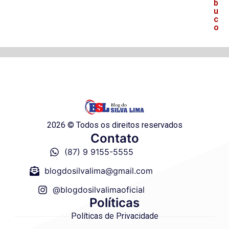
b
u
c
o
2026 © Todos os direitos reservados
Contato
(87) 9 9155-5555
blogdosilvalima@gmail.com
@blogdosilvalimaoficial
Políticas
Políticas de Privacidade