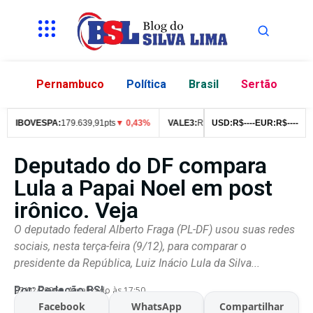
Pernambuco
Política
Brasil
Sertão
IBOVESPA:
179.639,91pts
▼ 0,43%
VALE3:
R$
76,99
USD:
▼ 2,49%
R$
--
--
EUR:
ITUB4:
R$
--
--
R$
4
Deputado do DF compara
Lula a Papai Noel em post
irônico. Veja
O deputado federal Alberto Fraga (PL-DF) usou suas redes
sociais, nesta terça-feira (9/12), para comparar o
presidente da República, Luiz Inácio Lula da Silva...
Por:
Redação BSL
07/02/2026
Atualizado às 17:50
Facebook
WhatsApp
Compartilhar