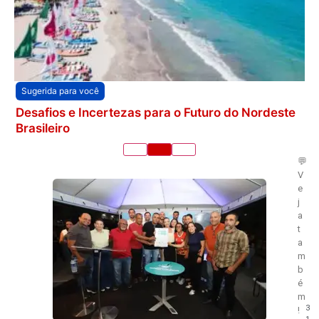
Sugerida para você
Desafios e Incertezas para o Futuro do Nordeste
Brasileiro
💬
V
e
j
a
t
a
m
b
é
m
3
!