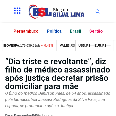
Pernambuco
Política
Brasil
Sertão
BOVESPA:
179.639,91pts
▼ 0,43%
VALE3:
R$
76,99
▼ 2,49%
USD:
R$
--
--
EUR:
ITUB4:
R$
--
R$
--
42,
“Dia triste e revoltante”, diz
filho de médico assassinado
após justiça decretar prisão
domiciliar para mãe
O filho do médico Denirson Paes, de 54 anos, assassinado
pela farmacêutica Jussara Rodrigues da Silva Paes, sua
esposa, se pronunciou após a Justiça...
Por:
Redação BSL
07/02/2026
Atualizado às 16:41