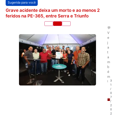
Sugerida para você
Grave acidente deixa um morto e ao menos 2
feridos na PE-365, entre Serra e Triunfo
💬
V
e
j
a
t
a
m
b
é
m
3
!
1
/
0
7
/
2
0
2