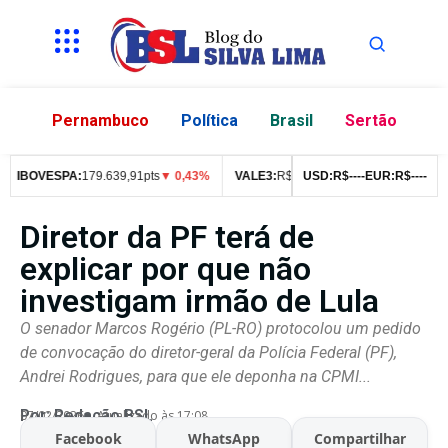
Pernambuco
Política
Brasil
Sertão
IBOVESPA:
179.639,91pts
▼ 0,43%
VALE3:
R$
76,99
▼ 2,49%
USD:
R$
--
--
EUR:
ITUB4:
R$
--
R$
--
42
Diretor da PF terá de
explicar por que não
investigam irmão de Lula
O senador Marcos Rogério (PL-RO) protocolou um pedido
de convocação do diretor-geral da Polícia Federal (PF),
Andrei Rodrigues, para que ele deponha na CPMI...
Por:
Redação BSL
07/02/2026
Atualizado às 17:08
Facebook
WhatsApp
Compartilhar