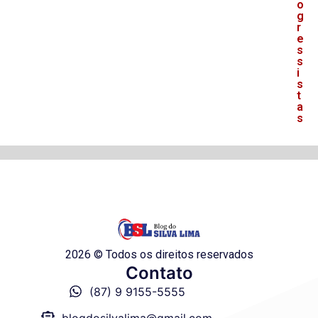
o
g
r
e
s
s
i
s
t
a
s
2026 © Todos os direitos reservados
Contato
(87) 9 9155-5555
blogdosilvalima@gmail.com