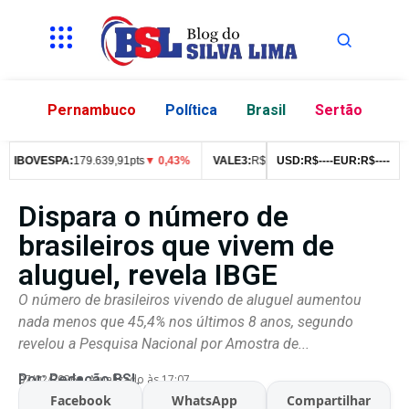
Pernambuco
Política
Brasil
Sertão
IBOVESPA:
179.639,91pts
▼ 0,43%
VALE3:
R$
76,99
▼ 2,49%
USD:
R$
--
--
EUR:
ITUB4:
R$
--
R$
--
42
Dispara o número de
brasileiros que vivem de
aluguel, revela IBGE
O número de brasileiros vivendo de aluguel aumentou
nada menos que 45,4% nos últimos 8 anos, segundo
revelou a Pesquisa Nacional por Amostra de...
Por:
Redação BSL
07/02/2026
Atualizado às 17:07
Facebook
WhatsApp
Compartilhar