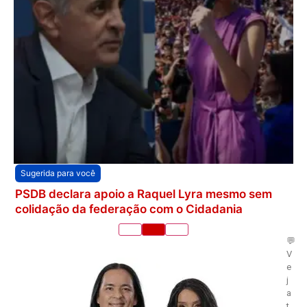
Sugerida para você
PSDB declara apoio a Raquel Lyra mesmo sem
colidação da federação com o Cidadania
💬
V
e
j
a
t