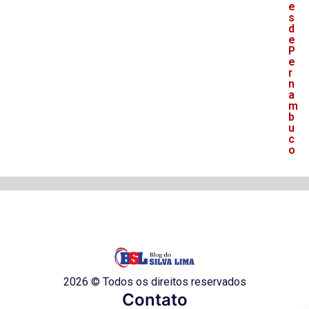
e
s
d
e
P
e
r
n
a
m
b
u
c
o
2026 © Todos os direitos reservados
Contato