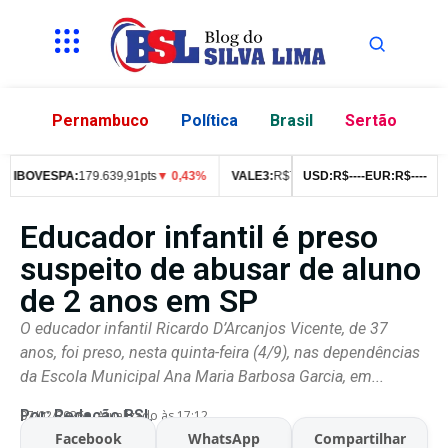
Pernambuco
Política
Brasil
Sertão
BOVESPA:
179.639,91pts
▼ 0,43%
VALE3:
R$
76,99
▼ 2,49%
USD:
R$
--
--
EUR:
ITUB4:
R$
--
R$
--
42,
Educador infantil é preso
suspeito de abusar de aluno
de 2 anos em SP
O educador infantil Ricardo D’Arcanjos Vicente, de 37
anos, foi preso, nesta quinta-feira (4/9), nas dependências
da Escola Municipal Ana Maria Barbosa Garcia, em...
Por:
Redação BSL
07/02/2026
Atualizado às 17:12
Facebook
WhatsApp
Compartilhar