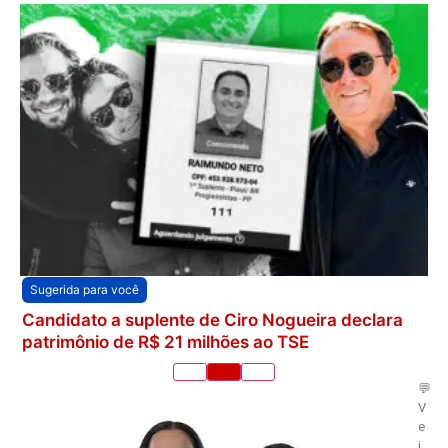
Sugerida para você
Candidato a suplente de Ciro Nogueira declara
patrimônio de R$ 21 milhões ao TSE
💬
V
e
j