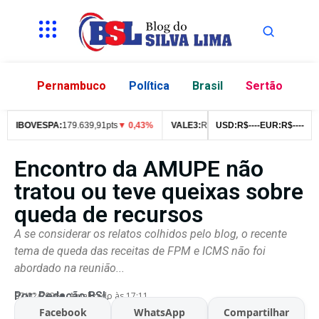
Pernambuco
Política
Brasil
Sertão
IBOVESPA:
179.639,91pts
▼ 0,43%
VALE3:
R$
76,99
USD:
▼ 2,49%
R$
--
--
EUR:
ITUB4:
R$
--
--
R$
4
Encontro da AMUPE não
tratou ou teve queixas sobre
queda de recursos
A se considerar os relatos colhidos pelo blog, o recente
tema de queda das receitas de FPM e ICMS não foi
abordado na reunião...
Por:
Redação BSL
07/02/2026
Atualizado às 17:11
Facebook
WhatsApp
Compartilhar