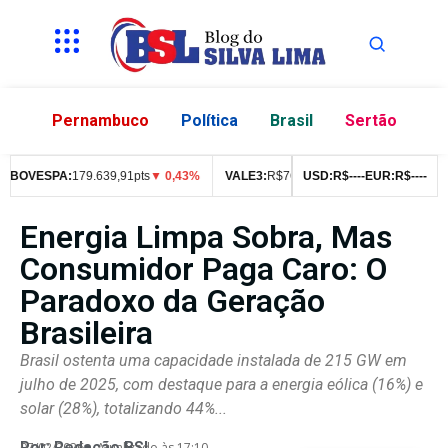
Pernambuco
Política
Brasil
Sertão
OVESPA:
179.639,91pts
▼ 0,43%
VALE3:
R$
76,99
▼ 2,49%
USD:
R$
--
--
EUR:
ITUB4:
R$
R$
--
--
42,0
Energia Limpa Sobra, Mas
Consumidor Paga Caro: O
Paradoxo da Geração
Brasileira
Brasil ostenta uma capacidade instalada de 215 GW em
julho de 2025, com destaque para a energia eólica (16%) e
solar (28%), totalizando 44%...
Por:
Redação BSL
07/02/2026
Atualizado às 17:10