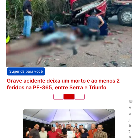
Sugerida para você
Grave acidente deixa um morto e ao menos 2
feridos na PE-365, entre Serra e Triunfo
💬
V
e
j
a
t
a