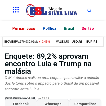
Pernambuco
Política
Brasil
Sertão
IBOVESPA:
179.639,91pts
▼ 0,43%
VALE3:
R$
76,99
USD:
▼ 2,49%
R$
--
--
EUR:
ITUB4:
R$
--
--
R$
4
Enquete: 89,2% aprovam
encontro Lula e Trump na
malásia
O Metrópoles realizou uma enquete para avaliar a opinião
dos leitores sobre o impacto para o Brasil de um possível
encontro entre Lula e...
Por:
Redação BSL
07/02/2026
Atualizado às 17:32
Facebook
WhatsApp
Compartilhar