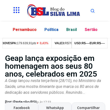
Pernambuco
Política
Brasil
Sertão
VESPA:
179.639,91pts
▼ 0,43%
VALE3:
R$
76,99
▼ 2,49%
USD:
R$
--
--
ITUB4:
EUR:
R$
R$
--
42,05
--
Geap lança exposição em
homenagem aos seus 80
anos, celebrados em 2025
A Geap lançou nesta terça-feira (28/10), no Ministério da
Saúde, uma mostra itinerante que marca os 80 anos de
dedicação aos servidores públicos. Reunindo...
Por:
Redação BSL
07/02/2026
Atualizado às 17:33
Facebook
WhatsApp
Compartilhar