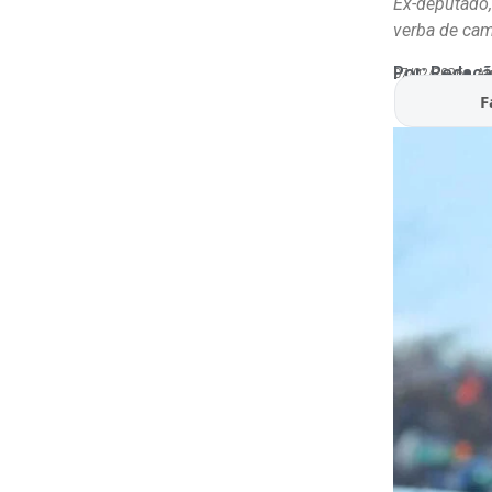
Ex-deputado, 
verba de cam
Por:
Redaçã
07/02/2026
At
F