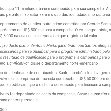
trou que 11 familiares tinham contribuído para sua campanha. 
 tais parentes não autorizaram o uso das identidades no sistema
partamento de Justiça, outro crime cometido por George Santos
réstimo de US$ 500 mil para a campanha. O ex-congressista, na
$ 8.000 na sua conta na época em que registrou tal valor.
ção deste plano, Santos e Marks garantiram que Santos atingisse
necessários para se qualificar para o programa administrado pelo
o resultado da qualificação para o programa, a campanha para 
iro significativo”
, disse o departamento norte-americano.
o de identidade de contribuintes, Santos também fez lavagem d
olveu uma empresa de fachada que recebeu US$ 50.000 em do
que acreditavam que o dinheiro seria usado para financiar a cam
heiro foi depositado na conta da companhia, Santos o transferiu 
 para gastos pessoais.
r360