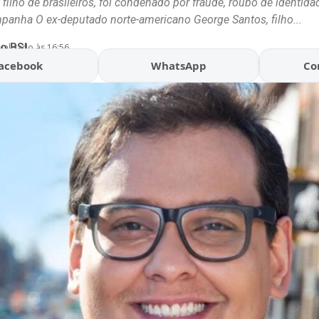
filho de brasileiros, foi condenado por fraude, roubo de identid
panha O ex-deputado norte-americano George Santos, filho...
o BSL
ualizado às 16:56
acebook
WhatsApp
Co