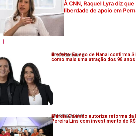
À CNN, Raquel Lyra diz que
liberdade de apoio em Pe
Prefeito Galego de Nanai confirma Si
06/08/2026
20:54
💬 Veja também!
como mais uma atração dos 98 anos
Márcia Conrado autoriza reforma da
31/07/2026
20:58
💬 Veja também!
Pereira Lins com investimento de R$