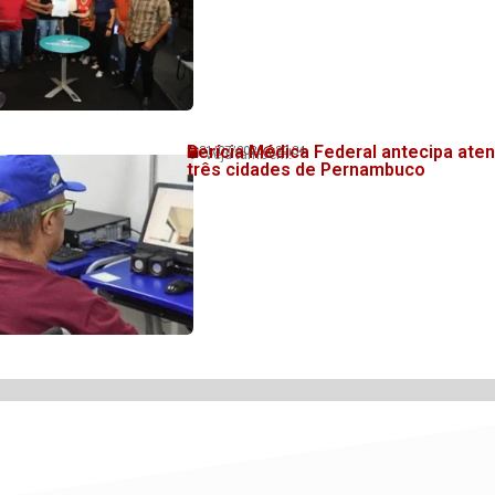
Perícia Médica Federal antecipa at
31/07/2026
20:34
💬 Veja também!
três cidades de Pernambuco