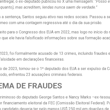
 entregar, o ex-deputado publicou no X uma mensagem:
“Posso e
nquanto), mas acreditem, lendas nunca saem de verdade.”
a sentença, Santos seguiu ativo nas redes sociais. Passou a 
meo com uma contagem regressiva até o dia da sua prisão.
leito para o Congresso dos EUA em 2022, mas logo no início do
 que ele havia falsificado informações sobre sua formação aca
023, foi formalmente acusado de 13 crimes, incluindo fraudes
alsidade em declarações financeiras.
 de 2023, tornou-se o 1º deputado dos EUA a ser expulso da 
todo, enfrentou 23 acusações criminais federais.
EMA DE FRAUDES
riminoso do deputado George Santos e Nancy Marks –ex-tesou
r financiamento eleitoral da FEC (Comissão Eleitoral Federal). Pa
o candidato deveria ter pelo menos US$ 250 mil em doações de c