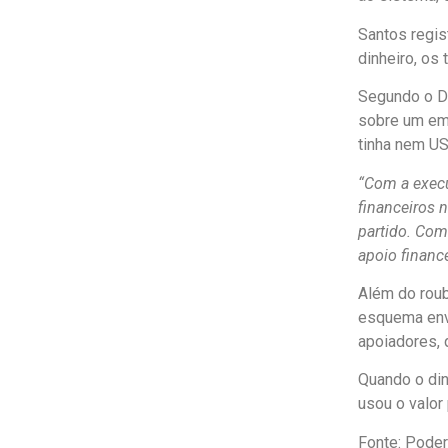
Santos regis
dinheiro, os
Segundo o De
sobre um emp
tinha nem US
“Com a execu
financeiros 
partido. Com
apoio finance
Além do roub
esquema env
apoiadores, 
Quando o din
usou o valor
Fonte: Pode