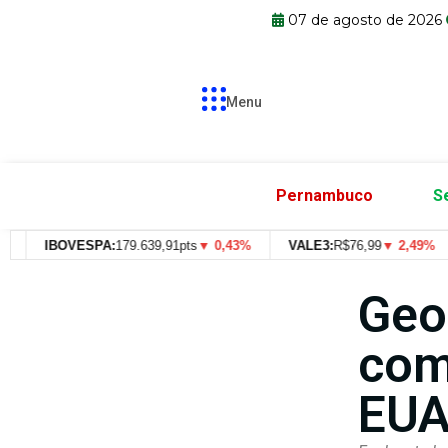
07 de agosto de 2026
Menu
Pernambuco
S
IBOVESPA:
179.639,91pts
▼ 0,43%
VALE3:
R$
76,99
▼ 2,49%
Geo
com
EU