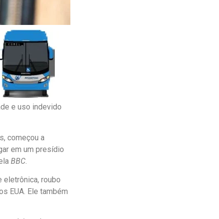
dade e uso indevido
os, começou a
egar em um presídio
pela
BBC
.
eletrônica, roubo
 dos EUA. Ele também