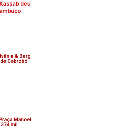
 Kassab deu
rnambuco
lvânia & Berg
 de Cabrobó
 Praça Manoel
 374 mil