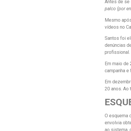
Antes de se
palco (por e
Mesmo após 
vídeos no Ca
Santos foi e
denúncias de
profissional.
Em maio de 2
campanha e f
Em dezembro
20 anos. Ao 
ESQU
O esquema c
envolvia obte
ao sistema, 