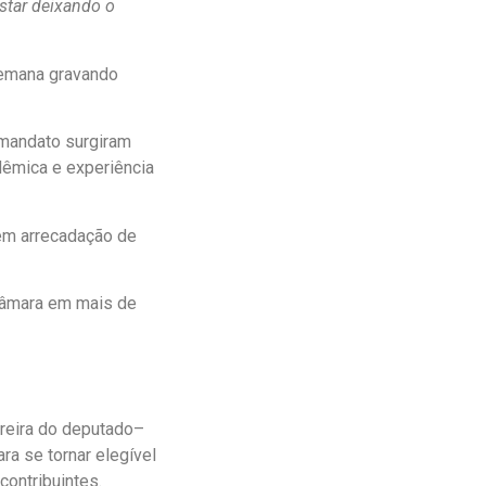
star deixando o
semana gravando
 mandato surgiram
dêmica e experiência
 em arrecadação de
Câmara em mais de
reira do deputado–
ra se tornar elegível
ontribuintes.