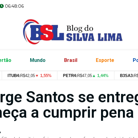
06:48:07
ertão
Mundo
Brasil
Esporte
Po
ITUB4:
R$
42,05
▼ 1,55%
PETR4:
R$
47,05
▲ 1,44%
B3SA3:
R$
--
--
rge Santos se entre
eça a cumprir pena
A