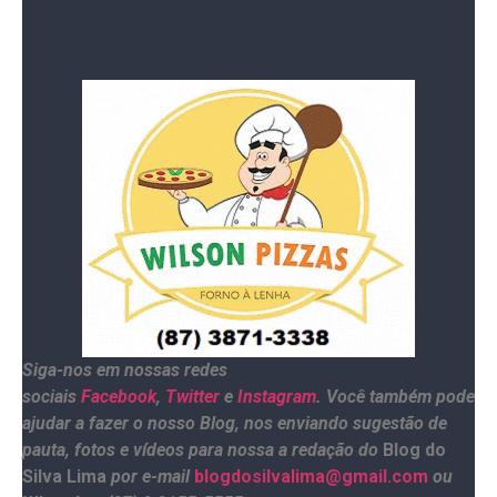
Fonte: Metropole
Siga-nos em nossas redes
sociais
Facebook
,
Twitter
e
Instagram
. Você também pode
ajudar a fazer o nosso Blog, nos enviando sugestão de
pauta, fotos e vídeos para nossa a redação do
Blog do
Silva Lima
por e-mail
blogdosilvalima@gmail.com
ou