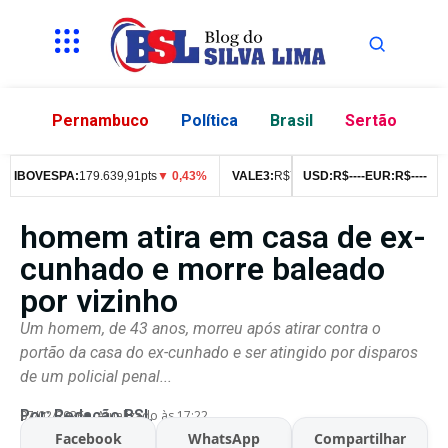
Pernambuco
Política
Brasil
Sertão
BOVESPA:
179.639,91pts
▼ 0,43%
VALE3:
R$
76,99
▼ 2,49%
USD:
R$
--
--
EUR:
ITUB4:
R$
--
R$
--
42
homem atira em casa de ex-
cunhado e morre baleado
por vizinho
Um homem, de 43 anos, morreu após atirar contra o
portão da casa do ex-cunhado e ser atingido por disparos
de um policial penal...
Por:
Redação BSL
07/02/2026
Atualizado às 17:22
Facebook
WhatsApp
Compartilhar