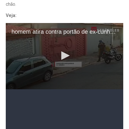
chão.
Veja:
Vítima morreu no local
Segundo a Secretaria de Segurança Pública (SSP), o
homem morreu no local.
O agente acionou a Polícia Militar (PM) e se
apresentou espontaneamente e entregou a sua
arma.
As autoridades solicitaram perícia no local e
apreenderam a motocicleta e a arma usadas pela
vítima.
O caso foi registrado no Plantão Policial de
Sorocaba como morte decorrente de oposição à
intervenção policial e apreensão de veículo.