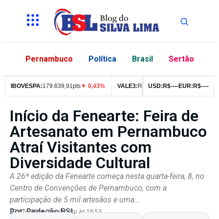
Pernambuco
Política
Brasil
Sertão
IBOVESPA:
179.639,91pts
▼ 0,43%
VALE3:
R$
76,99
USD:
▼ 2,49%
R$
--
--
EUR:
ITUB4:
R$
--
--
R$
4
Início da Fenearte: Feira de
Artesanato em Pernambuco
Atraí Visitantes com
Diversidade Cultural
A 26ª edição da Fenearte começa nesta quarta-feira, 8, no
Centro de Convenções de Pernambuco, com a
participação de 5 mil artesãos e uma...
Por:
Redação BSL
07/07/2026
Atualizado às 16:53