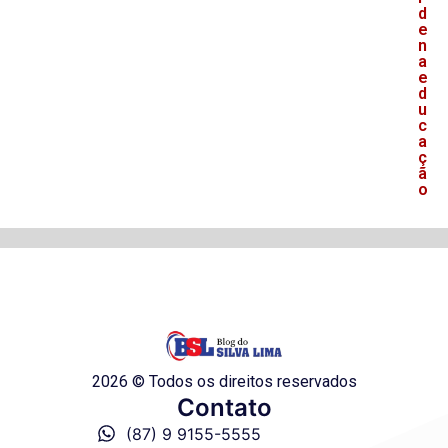
d
e
n
a
e
d
u
c
a
ç
ã
o
2026 © Todos os direitos reservados
Contato
(87) 9 9155-5555