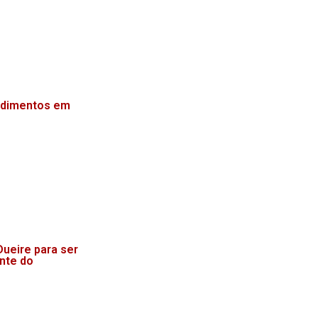
endimentos em
ueire para ser
onte do