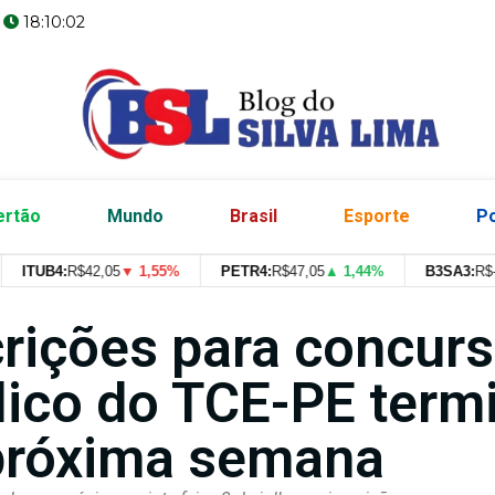
18:10:03
ertão
Mundo
Brasil
Esporte
Po
ITUB4:
R$
42,05
▼ 1,55%
PETR4:
R$
47,05
▲ 1,44%
B3SA3:
R$
--
--
crições para concur
lico do TCE-PE ter
próxima semana