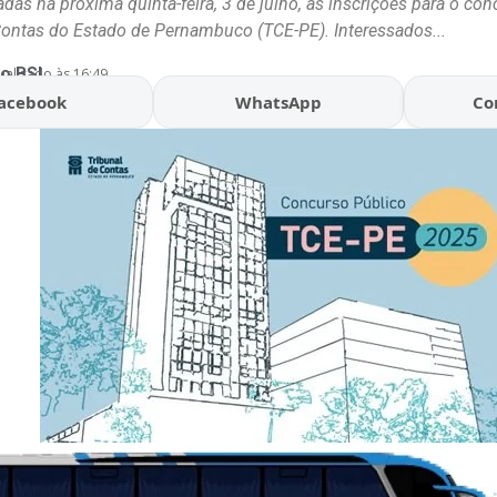
das na próxima quinta-feira, 3 de julho, as inscrições para o co
Contas do Estado de Pernambuco (TCE-PE). Interessados...
o BSL
ualizado às 16:49
acebook
WhatsApp
Co