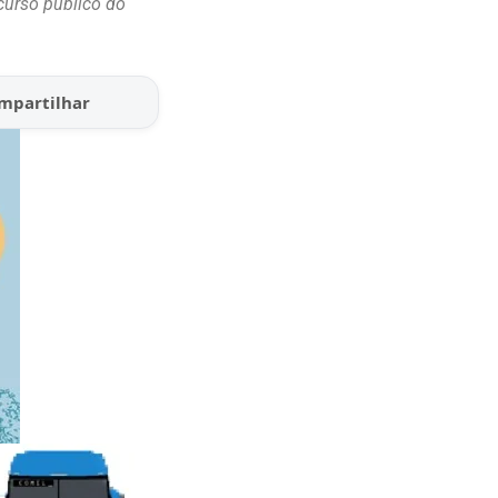
ncurso público do
mpartilhar