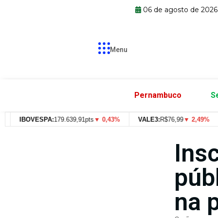
06 de agosto de 2026
Menu
Pernambuco
S
IBOVESPA:
179.639,91pts
▼ 0,43%
VALE3:
R$
76,99
▼ 2,49%
Ins
púb
na 