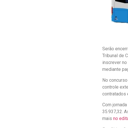
Serão encerr
Tribunal de 
inscrever no
mediante pag
No concurso 
controle ext
contratados 
Com jornada 
35.937,32. A
mais
no edit