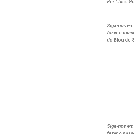
Por Chico G
Siga-nos em
fazer o noss
do
Blog do 
Siga-nos em
fazer o noss