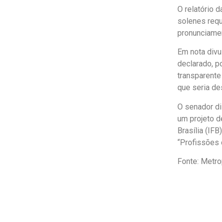
O relatório 
solenes requ
pronunciame
Em nota divul
declarado, p
transparente
que seria de
O senador di
um projeto d
Brasília (IF
“Profissões 
Fonte: Metro