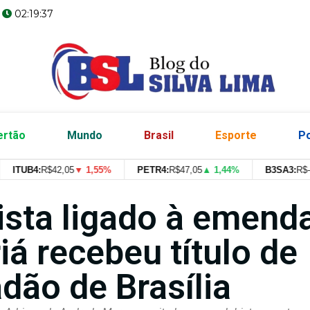
02:19:38
ertão
Mundo
Brasil
Esporte
Po
UB4:
R$
42,05
▼ 1,55%
PETR4:
R$
47,05
▲ 1,44%
B3SA3:
R$
--
--
ista ligado à emend
iá recebeu título de
dão de Brasília