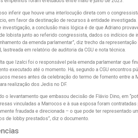
os empenhos foram efetuados entre maio e julho de 2023.
oso inferir que houve uma interlocução direta com o congressis
ício, em favor da destinação de recursos à entidade investigada.
e investigação, a conclusão mais lógica é de que Adriano prova
e lobista junto ao referido congressista, dados os indícios de 
nhamento da emenda parlamentar”, diz trecho da representação 
, lastreada em relatório de auditoria da CGU e nota técnica.
ta que Izalci foi o responsável pela emenda parlamentar que fi
nto executado até o momento. Há, segundo a CGU encontros públ
cos meses antes da celebração do termo de fomento entre a Mo
ara realização dos Jedis no DF.
o o levantamento que embasou decisão de Flávio Dino, em “pote
resas vinculadas a Marrocos e à sua esposa foram contratadas 
amente fraudada e direcionada – o que pode ter representado um
os de lobby prestados”, diz o documento.
ências