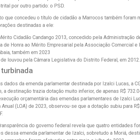
rital por outro partido: o PSD.
o que concedeu o título de cidadão a Marrocos também foram 
rações destinadas a ele:
 Mérito Cidadão Candango 2013, concedido pela Administração de 
a de Honra ao Mérito Empresarial pela Associação Comercial e I
baia, também em 2023
de louvou pela Câmara Legislativa do Distrito Federal, em 2012.
turbinada
os dados da emenda parlamentar destinada por Izalci Lucas, a CG
, a destinação trazia dotação muito inferior, de apenas R$ 732.0
 execução orçamentária das emendas parlamentares de Izalci Luc
 Anual (LOA) de 2023, observou-se que a dotação subiu para R$
F.
Transparência do governo federal revela que quatro entidades f
 dessa emenda parlamentar de Izalci, sobretudo a Moriá, destin