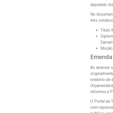
deputado dist
No document
três condeco
Título
Diplom
Samam
Moção 
Emenda 
Ao analisar 
originalmente
relatório de
Orçamentária
informou a P
O Portal da 
com repasses