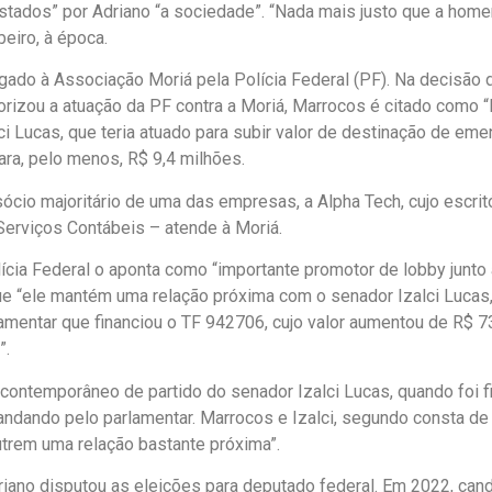
stados” por Adriano “a sociedade”. “Nada mais justo que a home
eiro, à época.
ligado à Associação Moriá pela Polícia Federal (PF). Na decisão 
orizou a atuação da PF contra a Moriá, Marrocos é citado como “l
ci Lucas, que teria atuado para subir valor de destinação de em
ara, pelo menos, R$ 9,4 milhões.
ócio majoritário de uma das empresas, a Alpha Tech, cujo escrit
erviços Contábeis – atende à Moriá.
ícia Federal o aponta como “importante promotor de lobby junto 
que “ele mantém uma relação próxima com o senador Izalci Lucas
mentar que financiou o TF 942706, cujo valor aumentou de R$ 7
”.
i contemporâneo de partido do senador Izalci Lucas, quando foi 
ndando pelo parlamentar. Marrocos e Izalci, segundo consta de
utrem uma relação bastante próxima”.
iano disputou as eleições para deputado federal. Em 2022, can