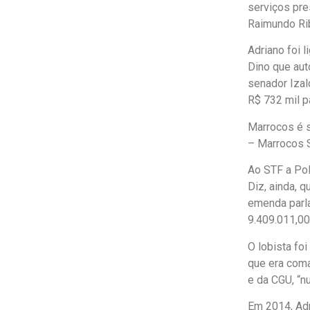
serviços pre
Raimundo Rib
Adriano foi 
Dino que aut
senador Izal
R$ 732 mil p
Marrocos é s
– Marrocos S
Ao STF a Pol
Diz, ainda, 
emenda parla
9.409.011,00
O lobista fo
que era coma
e da CGU, “n
Em 2014, Adr