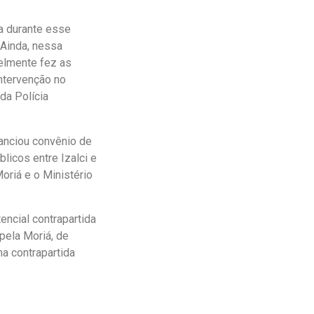
ta durante esse
 Ainda, nessa
velmente fez as
intervenção no
da Polícia
nanciou convênio de
icos entre Izalci e
riá e o Ministério
ncial contrapartida
pela Moriá, de
a contrapartida