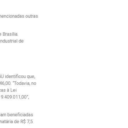
mencionadas outras
Brasília.
ndustrial de
U identificou que,
46,00. “Todavia, no
as à Lei
 9.409.011,00”,
oram beneficiadas
atária de R$ 7,5