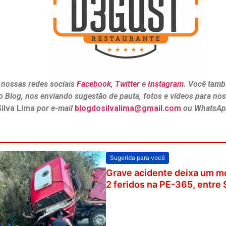
 nossas redes sociais
Facebook
,
Twitter
e
Instagram
. Você tamb
o Blog, nos enviando sugestão de pauta, fotos e vídeos para no
Silva Lima
por e-mail
blogdosilvalima@gmail.com
ou WhatsAp
Sugerida para você
Grave acidente deixa um m
2 feridos na PE-365, entre 