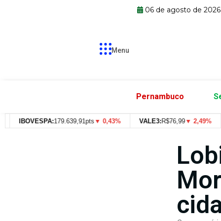
06 de agosto de 2026
Menu
Pernambuco
S
IBOVESPA:
179.639,91pts
▼ 0,43%
VALE3:
R$
76,99
▼ 2,49%
IT
Lob
Mor
cida