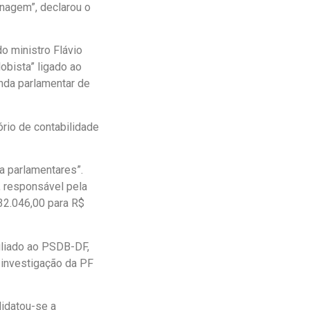
nagem”, declarou o
do ministro Flávio
obista” ligado ao
enda parlamentar de
ório de contabilidade
a parlamentares”.
, responsável pela
32.046,00 para R$
filiado ao PSDB-DF,
 investigação da PF
didatou-se a