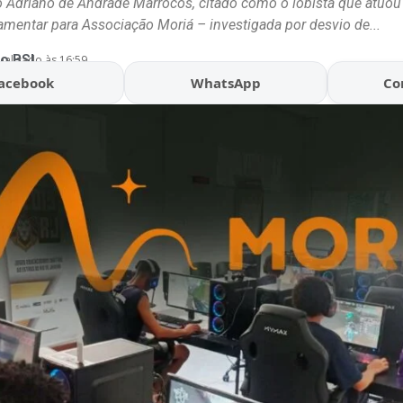
 Adriano de Andrade Marrocos, citado como o lobista que atuou 
mentar para Associação Moriá – investigada por desvio de...
o BSL
ualizado às 16:59
acebook
WhatsApp
Co