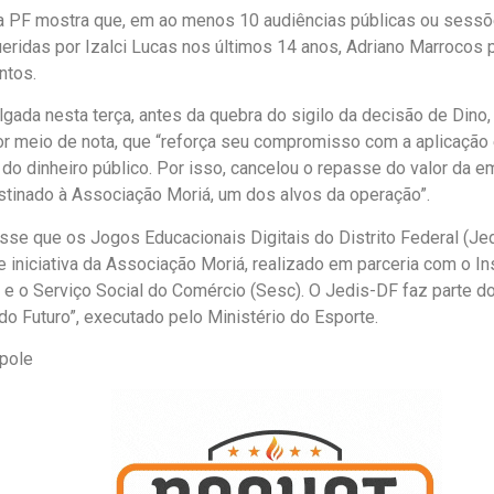
da PF mostra que, em ao menos 10 audiências públicas ou sess
eridas por Izalci Lucas nos últimos 14 anos, Adriano Marrocos p
ntos.
gada nesta terça, antes da quebra do sigilo da decisão de Dino, 
or meio de nota, que “reforça seu compromisso com a aplicação 
 do dinheiro público. Por isso, cancelou o repasse do valor da 
stinado à Associação Moriá, um dos alvos da operação”.
sse que os Jogos Educacionais Digitais do Distrito Federal (Je
e iniciativa da Associação Moriá, realizado em parceria com o In
B) e o Serviço Social do Comércio (Sesc). O Jedis-DF faz parte 
do Futuro”, executado pelo Ministério do Esporte.
pole