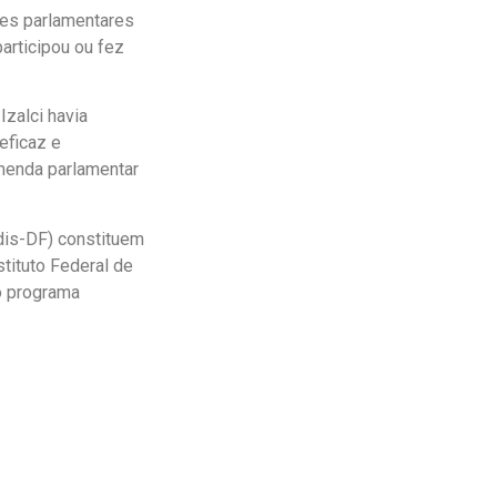
ões parlamentares
articipou ou fez
Izalci havia
eficaz e
emenda parlamentar
dis-DF) constituem
stituto Federal de
do programa