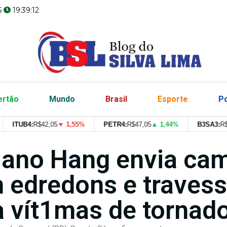
6
19:39:13
ertão
Mundo
Brasil
Esporte
Po
ITUB4:
R$
42,05
▼ 1,55%
PETR4:
R$
47,05
▲ 1,44%
B3SA3:
R$
--
--
iano Hang envia ca
 edredons e travess
a vít1mas de tornad