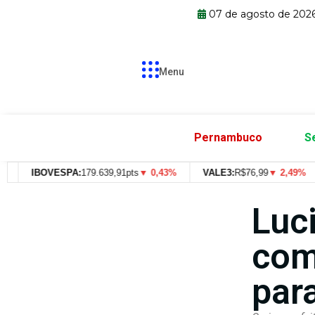
07 de agosto de 202
Menu
Pernambuco
S
IBOVESPA:
179.639,91pts
▼ 0,43%
VALE3:
R$
76,99
▼ 2,49%
Luc
com
par