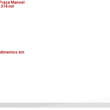
 Praça Manoel
 374 mil
endimentos em