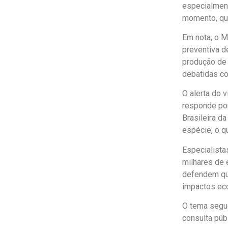
especialment
momento, qua
Em nota, o M
preventiva d
produção de 
debatidas co
O alerta do 
responde por
Brasileira d
espécie, o q
Especialista
milhares de 
defendem que
impactos eco
O tema segue
consulta púb