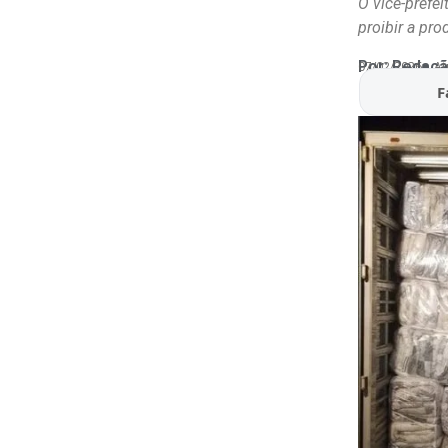
O vice-prefe
proibir a pro
Por:
Redaçã
07/02/2026
At
F