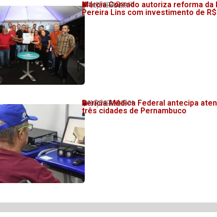
Márcia Conrado autoriza reforma da
31/07/2026
20:58
💬 Veja também!
Pereira Lins com investimento de R$
Perícia Médica Federal antecipa at
31/07/2026
20:34
💬 Veja também!
três cidades de Pernambuco