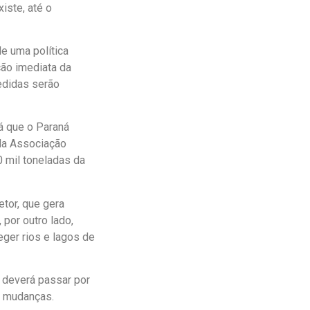
iste, até o
e uma política
ção imediata da
edidas serão
já que o Paraná
 da Associação
0 mil toneladas da
tor, que gera
por outro lado,
ger rios e lagos de
 deverá passar por
m mudanças.