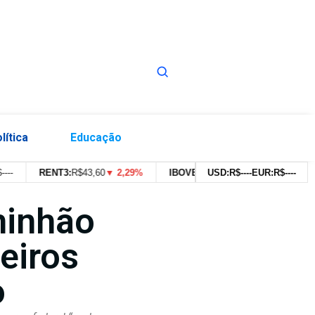
lítica
Educação
RENT3:
R$
43,60
▼ 2,29%
IBOVESPA:
179.639,91pts
USD:
R$
--
--
EUR:
▼ 0,43%
R$
--
--
minhão
eiros
o