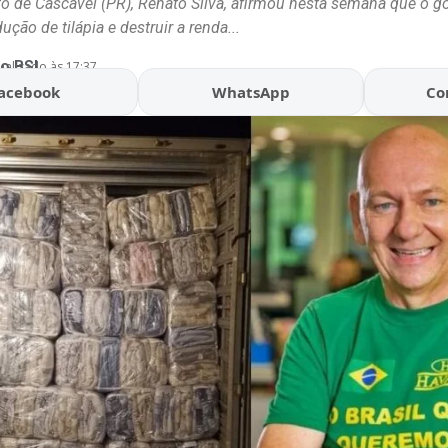
ito de Cascavel (PR), Renato Silva, afirmou nesta semana que o g
dução de tilápia e destruir a renda...
o BSL
ualizado às 17:37
acebook
WhatsApp
Co