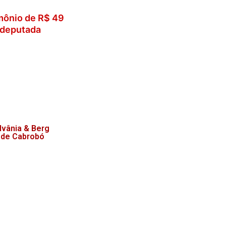
imônio de R$ 49
 deputada
lvânia & Berg
 de Cabrobó