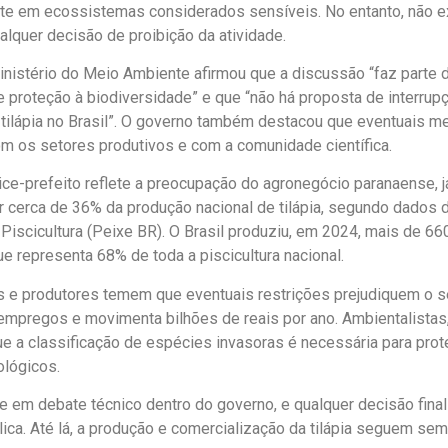
e em ecossistemas considerados sensíveis. No entanto, não ex
lquer decisão de proibição da atividade.
inistério do Meio Ambiente afirmou que a discussão “faz parte d
e proteção à biodiversidade” e que “não há proposta de interrup
tilápia no Brasil”. O governo também destacou que eventuais m
m os setores produtivos e com a comunidade científica.
vice-prefeito reflete a preocupação do agronegócio paranaense, 
 cerca de 36% da produção nacional de tilápia, segundo dados
a Piscicultura (Peixe BR). O Brasil produziu, em 2024, mais de 66
ue representa 68% de toda a piscicultura nacional.
s e produtores temem que eventuais restrições prejudiquem o se
empregos e movimenta bilhões de reais por ano. Ambientalistas, 
 a classificação de espécies invasoras é necessária para prote
lógicos.
 em debate técnico dentro do governo, e qualquer decisão final
lica. Até lá, a produção e comercialização da tilápia seguem se