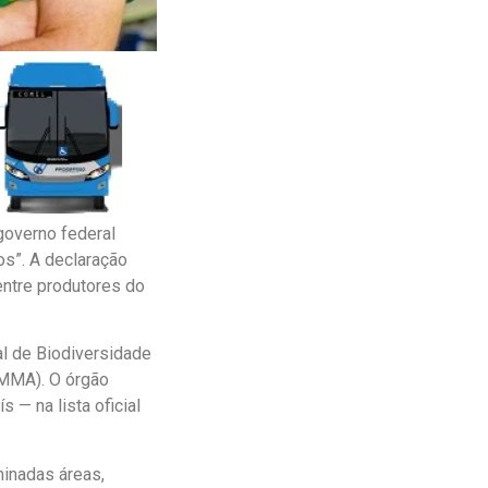
governo federal
ros”. A declaração
entre produtores do
l de Biodiversidade
(MMA). O órgão
s — na lista oficial
minadas áreas,