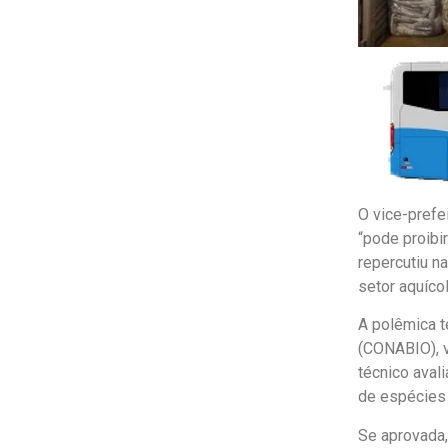
O vice-prefe
“pode proibir
repercutiu n
setor aquícol
A polêmica 
(CONABIO), v
técnico avali
de espécies 
Se aprovada,